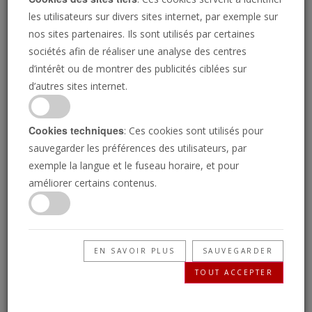
les utilisateurs sur divers sites internet, par exemple sur
nos sites partenaires. Ils sont utilisés par certaines
sociétés afin de réaliser une analyse des centres
d’intérêt ou de montrer des publicités ciblées sur
d’autres sites internet.
ISTOCK.COM/RICHTERFOTO
Cookies techniques
: Ces cookies sont utilisés pour
Comment l'Europe «
sauvegarder les préférences des utilisateurs, par
exemple la langue et le fuseau horaire, et pour
gagne » contre
améliorer certains contenus.
l'extrême-droite
EN SAVOIR PLUS
SAUVEGARDER
TOUT ACCEPTER
Si vous ne pouvez pas les battre …