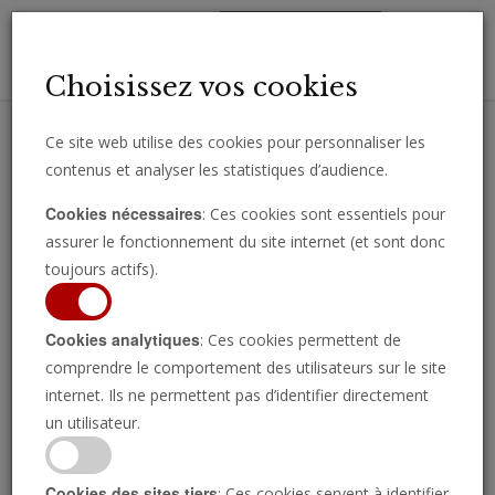
Toggl
Choisissez vos cookies
navig
Ce site web utilise des cookies pour personnaliser les
contenus et analyser les statistiques d’audience.
Recevez des analyses, des commentaires et des nouvelles
Cookies nécessaires
: Ces cookies sont essentiels pour
importantes directement par e-mail.
assurer le fonctionnement du site internet (et sont donc
SOUSCRIRE
toujours actifs).
Cookies analytiques
: Ces cookies permettent de
comprendre le comportement des utilisateurs sur le site
internet. Ils ne permettent pas d’identifier directement
un utilisateur.
Cookies des sites tiers
: Ces cookies servent à identifier