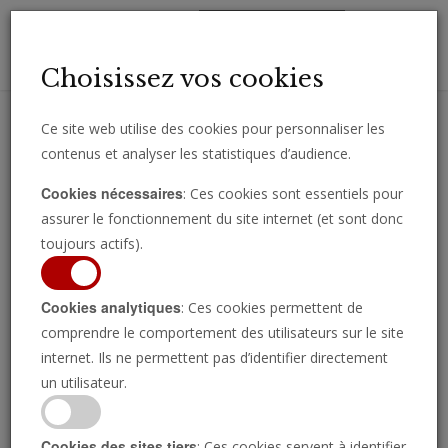
Toggl
Choisissez vos cookies
navig
Ce site web utilise des cookies pour personnaliser les
contenus et analyser les statistiques d’audience.
Recevez des analyses, des commentaires et des nouvelles
Cookies nécessaires
: Ces cookies sont essentiels pour
importantes directement par e-mail.
assurer le fonctionnement du site internet (et sont donc
SOUSCRIRE
toujours actifs).
Cookies analytiques
: Ces cookies permettent de
Analyse
comprendre le comportement des utilisateurs sur le site
internet. Ils ne permettent pas d’identifier directement
un utilisateur.
Cookies des sites tiers
: Ces cookies servent à identifier