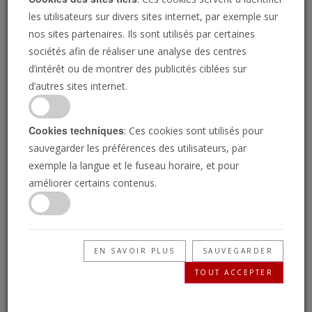
les utilisateurs sur divers sites internet, par exemple sur
nos sites partenaires. Ils sont utilisés par certaines
sociétés afin de réaliser une analyse des centres
d’intérêt ou de montrer des publicités ciblées sur
d’autres sites internet.
Cookies techniques
: Ces cookies sont utilisés pour
sauvegarder les préférences des utilisateurs, par
exemple la langue et le fuseau horaire, et pour
Cartographier une superpuissance
améliorer certains contenus.
JEREMIAH JACQUES
Avant la richesse ou la puissance militaire, il y avait
quelque chose d'encore plus fondamental.
EN SAVOIR PLUS
SAUVEGARDER
TOUT ACCEPTER