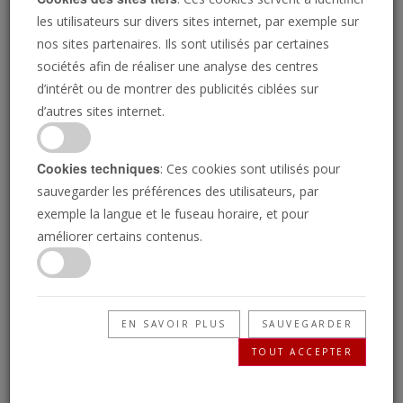
les utilisateurs sur divers sites internet, par exemple sur
nos sites partenaires. Ils sont utilisés par certaines
sociétés afin de réaliser une analyse des centres
d’intérêt ou de montrer des publicités ciblées sur
d’autres sites internet.
Cookies techniques
: Ces cookies sont utilisés pour
sauvegarder les préférences des utilisateurs, par
exemple la langue et le fuseau horaire, et pour
La prophétie sur la tempête
améliorer certains contenus.
GERALD FLURRY
Un mot prophétique—tempête—révèle comment la
stratégie militaire allemande est sur le point de
EN SAVOIR PLUS
SAUVEGARDER
conquérir l’Iran et de gouverner le Moyen-Orient !
TOUT ACCEPTER