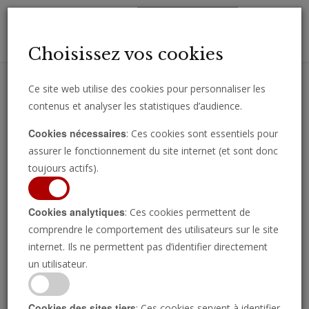
Toggl
Choisissez vos cookies
navig
Ce site web utilise des cookies pour personnaliser les
contenus et analyser les statistiques d’audience.
Recevez des analyses, des commentaires et des nouvelles
Cookies nécessaires
: Ces cookies sont essentiels pour
importantes directement par e-mail.
assurer le fonctionnement du site internet (et sont donc
SOUSCRIRE
toujours actifs).
Cookies analytiques
: Ces cookies permettent de
Moyen-Orient
comprendre le comportement des utilisateurs sur le site
internet. Ils ne permettent pas d’identifier directement
un utilisateur.
Cookies des sites tiers
: Ces cookies servent à identifier