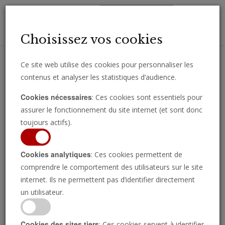
Toggl
Choisissez vos cookies
navig
Ce site web utilise des cookies pour personnaliser les
contenus et analyser les statistiques d’audience.
Recevez des analyses, des commentaires et des nouvelles
Cookies nécessaires
: Ces cookies sont essentiels pour
importantes directement par e-mail.
assurer le fonctionnement du site internet (et sont donc
SOUSCRIRE
toujours actifs).
Cookies analytiques
: Ces cookies permettent de
comprendre le comportement des utilisateurs sur le site
Toutes les publications disponibles
internet. Ils ne permettent pas d’identifier directement
un utilisateur.
Cookies des sites tiers
: Ces cookies servent à identifier