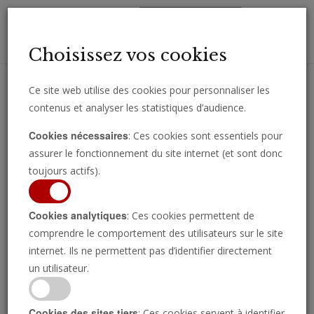
Toggl
Choisissez vos cookies
navig
Ce site web utilise des cookies pour personnaliser les
contenus et analyser les statistiques d’audience.
Recevez des analyses, des commentaires et des nouvelles
Cookies nécessaires
: Ces cookies sont essentiels pour
importantes directement par e-mail.
assurer le fonctionnement du site internet (et sont donc
SOUSCRIRE
toujours actifs).
Cookies analytiques
: Ces cookies permettent de
comprendre le comportement des utilisateurs sur le site
Toutes les publications disponibles
internet. Ils ne permettent pas d’identifier directement
un utilisateur.
Cookies des sites tiers
: Ces cookies servent à identifier