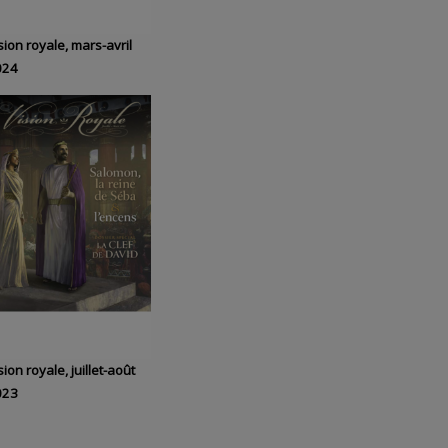
sion royale, mars-avril
024
sion royale, juillet-août
023