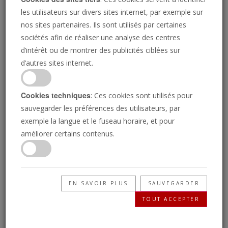
les utilisateurs sur divers sites internet, par exemple sur
nos sites partenaires. Ils sont utilisés par certaines
sociétés afin de réaliser une analyse des centres
d’intérêt ou de montrer des publicités ciblées sur
d’autres sites internet.
Cookies techniques
: Ces cookies sont utilisés pour
sauvegarder les préférences des utilisateurs, par
exemple la langue et le fuseau horaire, et pour
Vladimir Poutine est le prince
améliorer certains contenus.
prophétisé de la Russie
GERALD FLURRY
Les provocations du président russe deviennent plus
EN SAVOIR PLUS
SAUVEGARDER
audacieuses, mais personne ne lui tient tête. Il remplit
TOUT ACCEPTER
un rôle extrêmement important dans les événements
mondiaux — et cela a été spécifiquement prédit dans la