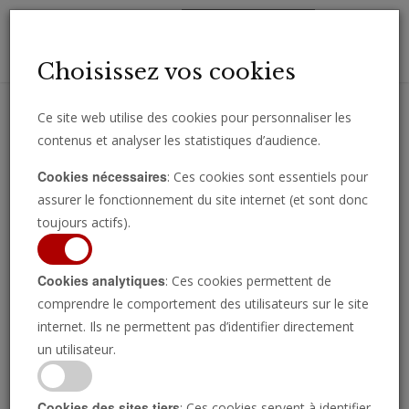
Toggl
Choisissez vos cookies
navig
Ce site web utilise des cookies pour personnaliser les
contenus et analyser les statistiques d’audience.
Recevez des analyses, des commentaires et des nouvelles
Cookies nécessaires
: Ces cookies sont essentiels pour
importantes directement par e-mail.
assurer le fonctionnement du site internet (et sont donc
SOUSCRIRE
toujours actifs).
Cookies analytiques
: Ces cookies permettent de
Europe
comprendre le comportement des utilisateurs sur le site
internet. Ils ne permettent pas d’identifier directement
un utilisateur.
Cookies des sites tiers
: Ces cookies servent à identifier