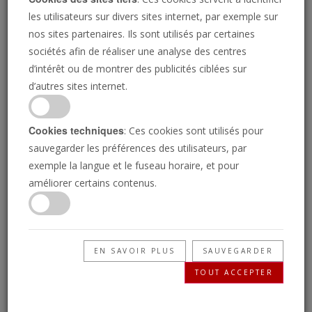
les utilisateurs sur divers sites internet, par exemple sur
nos sites partenaires. Ils sont utilisés par certaines
sociétés afin de réaliser une analyse des centres
d’intérêt ou de montrer des publicités ciblées sur
d’autres sites internet.
STEFFEN KUGLER/BUNDESREGIERUNG VIA GETTY IMAGES
Cookies techniques
: Ces cookies sont utilisés pour
La rupture de
sauvegarder les préférences des utilisateurs, par
exemple la langue et le fuseau horaire, et pour
l’Allemagne avec
améliorer certains contenus.
l’Amérique est révélée
EN SAVOIR PLUS
SAUVEGARDER
TOUT ACCEPTER
RICHARD PALMER
• 04/09/2018
e temps au cours duquel nous pouvions dépendre