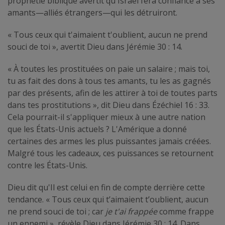
prophétie biblique avertit qu'Israël fera confiance à ses
amants—alliés étrangers—qui les détruiront.
« Tous ceux qui t'aimaient t'oublient, aucun ne prend
souci de toi », avertit Dieu dans Jérémie 30 : 14.
« À toutes les prostituées on paie un salaire ; mais toi,
tu as fait des dons à tous tes amants, tu les as gagnés
par des présents, afin de les attirer à toi de toutes parts
dans tes prostitutions », dit Dieu dans Ézéchiel 16 : 33.
Cela pourrait-il s'appliquer mieux à une autre nation
que les États-Unis actuels ? L'Amérique a donné
certaines des armes les plus puissantes jamais créées.
Malgré tous les cadeaux, ces puissances se retournent
contre les États-Unis.
Dieu dit qu'Il est celui en fin de compte derrière cette
tendance. « Tous ceux qui t’aimaient t’oublient, aucun
ne prend souci de toi ; car
je t'ai frappée
comme frappe
un ennemi », révèle Dieu dans Jérémie 30 : 14. Dans