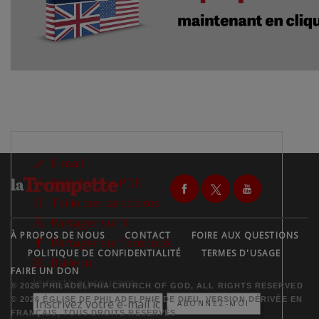
E-mail
Télécharger PDF
Taille des caractères
Partager sur X
À PROPOS DE NOUS
CONTACT
FOIRE AUX QUESTIONS
Partager sur facebook
POLITIQUE DE CONFIDENTIALITÉ
TERMES D'USAGE
Bulletin
FAIRE UN DON
Je reste au courant
© 2026 PHILADELPHIA CHURCH OF GOD, ALL RIGHTS RESERVED
© 2026 ÉGLISE DE PHILADELPHIE DE DIEU, VERSION DÉRIVÉE EN
ABONNEZ-MOI
FRANÇAIS, TOUS DROITS RÉSERVÉS