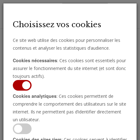
Toggl
Choisissez vos cookies
navig
Ce site web utilise des cookies pour personnaliser les
contenus et analyser les statistiques d’audience.
Recevez des analyses, des commentaires et des nouvelles
Cookies nécessaires
: Ces cookies sont essentiels pour
importantes directement par e-mail.
assurer le fonctionnement du site internet (et sont donc
SOUSCRIRE
toujours actifs).
Cookies analytiques
: Ces cookies permettent de
comprendre le comportement des utilisateurs sur le site
internet. Ils ne permettent pas d’identifier directement
un utilisateur.
Cookies des sites tiers
: Ces cookies servent à identifier