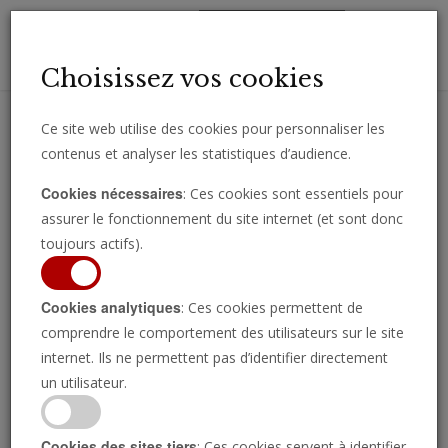
Toggl
Choisissez vos cookies
navig
Ce site web utilise des cookies pour personnaliser les
contenus et analyser les statistiques d’audience.
Recevez des analyses, des commentaires et des nouvelles
Cookies nécessaires
: Ces cookies sont essentiels pour
importantes directement par e-mail.
assurer le fonctionnement du site internet (et sont donc
SOUSCRIRE
toujours actifs).
Cookies analytiques
: Ces cookies permettent de
Europe
comprendre le comportement des utilisateurs sur le site
internet. Ils ne permettent pas d’identifier directement
un utilisateur.
Cookies des sites tiers
: Ces cookies servent à identifier