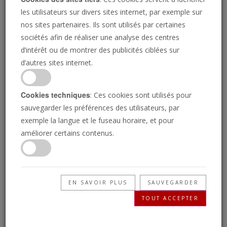
les utilisateurs sur divers sites internet, par exemple sur
nos sites partenaires. Ils sont utilisés par certaines
sociétés afin de réaliser une analyse des centres
d’intérêt ou de montrer des publicités ciblées sur
d’autres sites internet.
Cookies techniques
: Ces cookies sont utilisés pour
sauvegarder les préférences des utilisateurs, par
exemple la langue et le fuseau horaire, et pour
L'Allemagne signe un contrat de sous-
améliorer certains contenus.
marin avec Israël
ANTHONY CHIBARIRWE
L'Allemagne continue d'approfondir sa « relation
EN SAVOIR PLUS
SAUVEGARDER
spéciale » avec une nation militairement vulnérable.
TOUT ACCEPTER