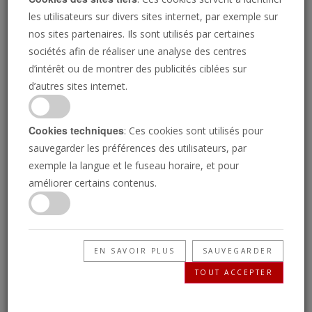
les utilisateurs sur divers sites internet, par exemple sur
nos sites partenaires. Ils sont utilisés par certaines
sociétés afin de réaliser une analyse des centres
d’intérêt ou de montrer des publicités ciblées sur
d’autres sites internet.
Cookies techniques
: Ces cookies sont utilisés pour
sauvegarder les préférences des utilisateurs, par
exemple la langue et le fuseau horaire, et pour
Allemagne contre Viktor Orbán
améliorer certains contenus.
JOSUE MICHELS
Le régime autoritaire national de la Hongrie sera
remplacé par le diktat supranational de l'Allemagne.
EN SAVOIR PLUS
SAUVEGARDER
TOUT ACCEPTER