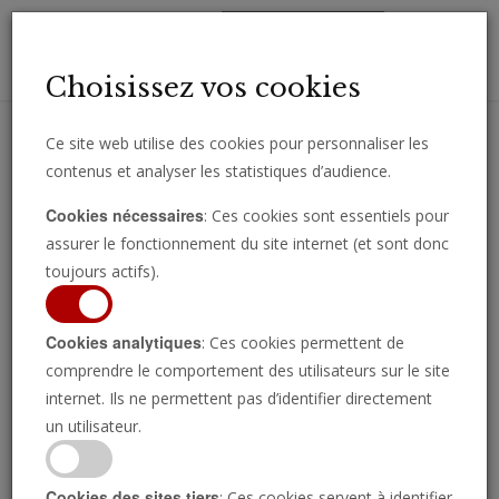
Toggl
Choisissez vos cookies
navig
Ce site web utilise des cookies pour personnaliser les
contenus et analyser les statistiques d’audience.
Recevez des analyses, des commentaires et des nouvelles
Cookies nécessaires
: Ces cookies sont essentiels pour
importantes directement par e-mail.
assurer le fonctionnement du site internet (et sont donc
SOUSCRIRE
toujours actifs).
Cookies analytiques
: Ces cookies permettent de
Europe
comprendre le comportement des utilisateurs sur le site
internet. Ils ne permettent pas d’identifier directement
un utilisateur.
Cookies des sites tiers
: Ces cookies servent à identifier