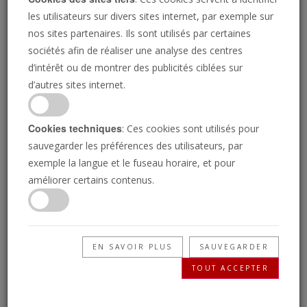
les utilisateurs sur divers sites internet, par exemple sur
nos sites partenaires. Ils sont utilisés par certaines
sociétés afin de réaliser une analyse des centres
d’intérêt ou de montrer des publicités ciblées sur
d’autres sites internet.
JACQUES-LOUIS DAVID
Cookies techniques
: Ces cookies sont utilisés pour
L'histoire sombre de
sauvegarder les préférences des utilisateurs, par
exemple la langue et le fuseau horaire, et pour
l'Union européenne
améliorer certains contenus.
Les dirigeants de l'UE préféreraient que vous
EN SAVOIR PLUS
SAUVEGARDER
l’oubliiez, mais cette histoire révèle le véritable
TOUT ACCEPTER
danger de l'Union pour le monde.