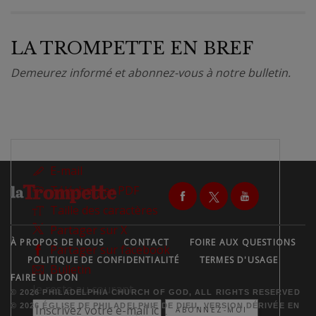
LA TROMPETTE EN BREF
Demeurez informé et abonnez-vous à notre bulletin.
E-mail
Télécharger PDF
Taille des caractères
Partager sur X
À PROPOS DE NOUS
CONTACT
FOIRE AUX QUESTIONS
Partager sur facebook
POLITIQUE DE CONFIDENTIALITÉ
TERMES D'USAGE
Bulletin
FAIRE UN DON
Je reste au courant
© 2026 PHILADELPHIA CHURCH OF GOD, ALL RIGHTS RESERVED
© 2026 ÉGLISE DE PHILADELPHIE DE DIEU, VERSION DÉRIVÉE EN
ABONNEZ-MOI