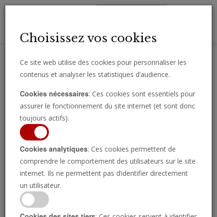
Toggl
Choisissez vos cookies
navig
Ce site web utilise des cookies pour personnaliser les
contenus et analyser les statistiques d’audience.
Recevez des analyses, des commentaires et des nouvelles
Cookies nécessaires
: Ces cookies sont essentiels pour
importantes directement par e-mail.
assurer le fonctionnement du site internet (et sont donc
SOUSCRIRE
toujours actifs).
Cookies analytiques
: Ces cookies permettent de
comprendre le comportement des utilisateurs sur le site
internet. Ils ne permettent pas d’identifier directement
un utilisateur.
Cookies des sites tiers
: Ces cookies servent à identifier