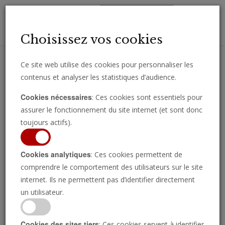
Toggl
Choisissez vos cookies
navig
Ce site web utilise des cookies pour personnaliser les
contenus et analyser les statistiques d’audience.
Recevez des analyses, des commentaires et des nouvelles
Cookies nécessaires
: Ces cookies sont essentiels pour
importantes directement par e-mail.
assurer le fonctionnement du site internet (et sont donc
SOUSCRIRE
toujours actifs).
Cookies analytiques
: Ces cookies permettent de
comprendre le comportement des utilisateurs sur le site
Toutes les publications disponibles
internet. Ils ne permettent pas d’identifier directement
un utilisateur.
Cookies des sites tiers
: Ces cookies servent à identifier