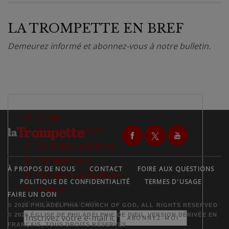
LA TROMPETTE EN BREF
Demeurez informé et abonnez-vous à notre bulletin.
E-mail
Télécharger PDF
Taille des caractères
Partager sur X
À PROPOS DE NOUS
CONTACT
FOIRE AUX QUESTIONS
Partager sur facebook
POLITIQUE DE CONFIDENTIALITÉ
TERMES D'USAGE
Bulletin
FAIRE UN DON
Je reste au courant
© 2026 PHILADELPHIA CHURCH OF GOD, ALL RIGHTS RESERVED
© 2026 ÉGLISE DE PHILADELPHIE DE DIEU, VERSION DÉRIVÉE EN
ABONNEZ-MOI
FRANÇAIS, TOUS DROITS RÉSERVÉS