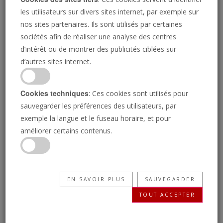
les utilisateurs sur divers sites internet, par exemple sur
nos sites partenaires. Ils sont utilisés par certaines
sociétés afin de réaliser une analyse des centres
d’intérêt ou de montrer des publicités ciblées sur
d’autres sites internet.
GETTY IMAGES
Cookies techniques
: Ces cookies sont utilisés pour
L'Iran et la Corée du
sauvegarder les préférences des utilisateurs, par
exemple la langue et le fuseau horaire, et pour
Nord se rapprochent
améliorer certains contenus.
dans une crise
EN SAVOIR PLUS
SAUVEGARDER
TOUT ACCEPTER
Alors que la Corée du Nord vole les gros titres
de nouvelles, n'oubliez pas son homologue du