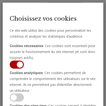
Toggl
Choisissez vos cookies
navig
Ce site web utilise des cookies pour personnaliser les
contenus et analyser les statistiques d’audience.
Recevez des analyses, des commentaires et des nouvelles
Cookies nécessaires
: Ces cookies sont essentiels pour
importantes directement par e-mail.
assurer le fonctionnement du site internet (et sont donc
SOUSCRIRE
toujours actifs).
Cookies analytiques
: Ces cookies permettent de
comprendre le comportement des utilisateurs sur le site
internet. Ils ne permettent pas d’identifier directement
un utilisateur.
Cookies des sites tiers
: Ces cookies servent à identifier