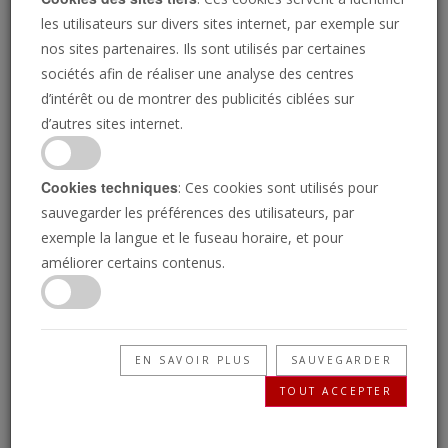
les utilisateurs sur divers sites internet, par exemple sur
nos sites partenaires. Ils sont utilisés par certaines
sociétés afin de réaliser une analyse des centres
d’intérêt ou de montrer des publicités ciblées sur
d’autres sites internet.
Cookies techniques
: Ces cookies sont utilisés pour
sauvegarder les préférences des utilisateurs, par
exemple la langue et le fuseau horaire, et pour
L'Allemagne s'inquiète : Trump va-t-il
améliorer certains contenus.
déclencher une crise financière ?
JOSUE MICHELS
Compte tenu des nombreux dangers auxquels
l'économie américaine est confrontée, un effondrement
EN SAVOIR PLUS
SAUVEGARDER
n'est qu'une question de temps.
TOUT ACCEPTER