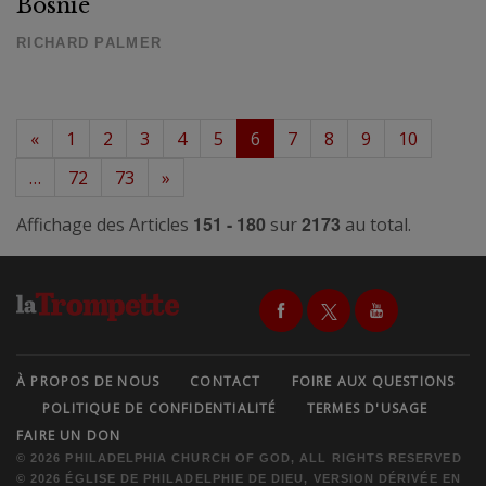
Bosnie
RICHARD PALMER
«
1
2
3
4
5
6
7
8
9
10
…
72
73
»
151 - 180
2173
Affichage des Articles
sur
au total.
À PROPOS DE NOUS
CONTACT
FOIRE AUX QUESTIONS
POLITIQUE DE CONFIDENTIALITÉ
TERMES D'USAGE
FAIRE UN DON
© 2026 PHILADELPHIA CHURCH OF GOD, ALL RIGHTS RESERVED
© 2026 ÉGLISE DE PHILADELPHIE DE DIEU, VERSION DÉRIVÉE EN