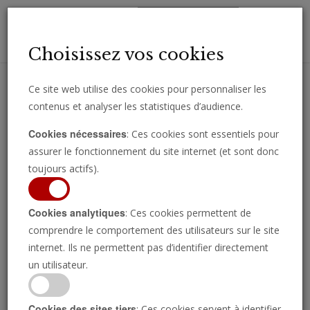
Toggl
Choisissez vos cookies
navig
Ce site web utilise des cookies pour personnaliser les
contenus et analyser les statistiques d’audience.
Recevez des analyses, des commentaires et des nouvelles
Cookies nécessaires
: Ces cookies sont essentiels pour
importantes directement par e-mail.
assurer le fonctionnement du site internet (et sont donc
SOUSCRIRE
toujours actifs).
Cookies analytiques
: Ces cookies permettent de
Analyse
comprendre le comportement des utilisateurs sur le site
internet. Ils ne permettent pas d’identifier directement
un utilisateur.
Cookies des sites tiers
: Ces cookies servent à identifier