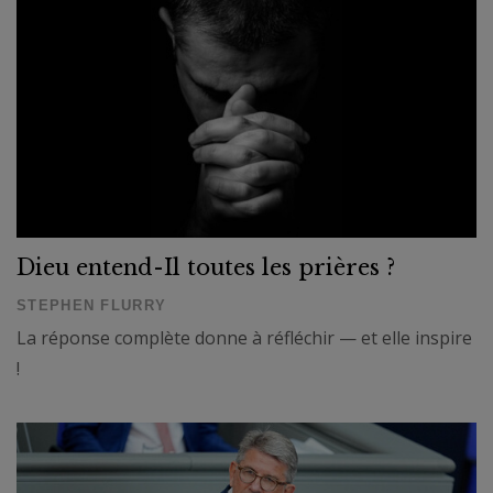
Dieu entend-Il toutes les prières ?
STEPHEN FLURRY
La réponse complète donne à réfléchir — et elle inspire
!