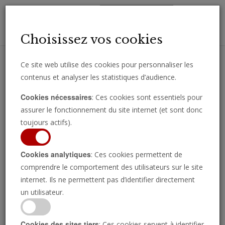
Toggl
Choisissez vos cookies
navig
Ce site web utilise des cookies pour personnaliser les
contenus et analyser les statistiques d’audience.
Recevez des analyses, des commentaires et des nouvelles
Cookies nécessaires
: Ces cookies sont essentiels pour
importantes directement par e-mail.
assurer le fonctionnement du site internet (et sont donc
SOUSCRIRE
toujours actifs).
Cookies analytiques
: Ces cookies permettent de
Analyse
comprendre le comportement des utilisateurs sur le site
internet. Ils ne permettent pas d’identifier directement
un utilisateur.
Cookies des sites tiers
: Ces cookies servent à identifier