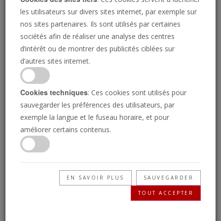
les utilisateurs sur divers sites internet, par exemple sur
nos sites partenaires. Ils sont utilisés par certaines
sociétés afin de réaliser une analyse des centres
d’intérêt ou de montrer des publicités ciblées sur
d’autres sites internet.
Cookies techniques
: Ces cookies sont utilisés pour
sauvegarder les préférences des utilisateurs, par
exemple la langue et le fuseau horaire, et pour
Cartographier une superpuissance
améliorer certains contenus.
JEREMIAH JACQUES
Avant la richesse ou la puissance militaire, il y avait
quelque chose d'encore plus fondamental.
EN SAVOIR PLUS
SAUVEGARDER
TOUT ACCEPTER