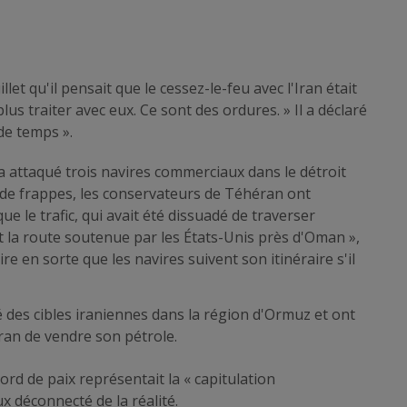
let qu'il pensait que le cessez-le-feu avec l'Iran était
lus traiter avec eux. Ce sont des ordures. » Il a déclaré
de temps ».
 a attaqué trois navires commerciaux dans le détroit
de frappes, les conservateurs de Téhéran ont
e le trafic, qui avait été dissuadé de traverser
la route soutenue par les États-Unis près d'Oman »,
aire en sorte que les navires suivent son itinéraire s'il
é des cibles iraniennes dans la région d'Ormuz et ont
ran de vendre son pétrole.
ord de paix représentait la « capitulation
ux déconnecté de la réalité.