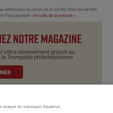
ue américaine au cours de ce conflit. Mais les vérités
re Paul appelait «
le culte de la volonté
».
t analyser les statistiques d’audience.