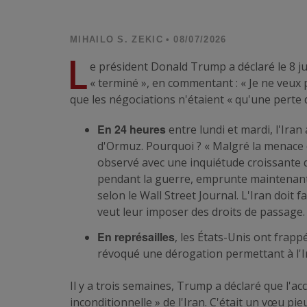
MIHAILO S. ZEKIC
• 08/07/2026
L
e président Donald Trump a déclaré le 8 juil
« terminé », en commentant : « Je ne veux p
que les négociations n'étaient « qu'une perte 
En 24 heures
entre lundi et mardi, l'Iran
d'Ormuz. Pourquoi ? « Malgré la menace 
observé avec une inquiétude croissante qu
pendant la guerre, emprunte maintenant 
selon le
Wall Street Journal
. L'Iran doit f
veut leur imposer des droits de passage.
En représailles
, les États-Unis ont frapp
révoqué une dérogation permettant à l'I
Il y a trois semaines
, Trump a déclaré que l'acc
inconditionnelle » de l'Iran. C'était un vœu pie