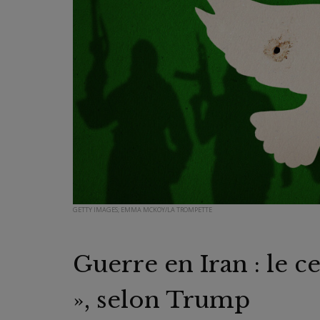
GETTY IMAGES; EMMA MCKOY/LA TROMPETTE
Guerre en Iran : le c
», selon Trump