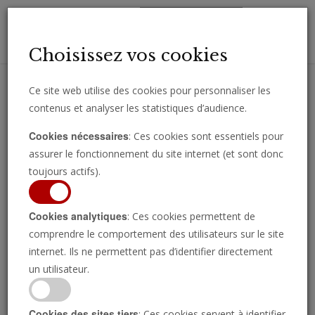
Toggl
Choisissez vos cookies
navig
Ce site web utilise des cookies pour personnaliser les
contenus et analyser les statistiques d’audience.
Recevez des analyses, des commentaires et des nouvelles
Cookies nécessaires
: Ces cookies sont essentiels pour
importantes directement par e-mail.
assurer le fonctionnement du site internet (et sont donc
SOUSCRIRE
toujours actifs).
Cookies analytiques
: Ces cookies permettent de
comprendre le comportement des utilisateurs sur le site
internet. Ils ne permettent pas d’identifier directement
un utilisateur.
Cookies des sites tiers
: Ces cookies servent à identifier