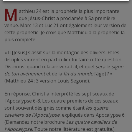
M
atthieu 24 est la prophétie la plus importante
que Jésus-Christ a proclamée à Sa première
venue. Marc 13 et Luc 21 ont également leur version de
cette prophétie. Je crois que Matthieu a la prophétie la
plus complète.
« Il [Jésus] s'assit sur la montagne des oliviers. Et les
disciples vinrent en particulier lui faire cette question :
Dis-nous, quand cela arrivera-t-il, et quel
sera
le
signe
de ton avènement
et de la
fin du monde
[âge] ? »
(Matthieu 24 : 3 version Louis Segond).
En réponse, Christ a interprété les sept sceaux de
l'Apocalypse 6-8. Les quatre premiers de ces sceaux
sont souvent désignés comme étant
les quatre
cavaliers de l'Apocalypse
, expliqués dans Apocalypse 6.
(Demandez notre brochure
Les quatre cavaliers de
l'Apocalypse
. Toute notre littérature est gratuite.)