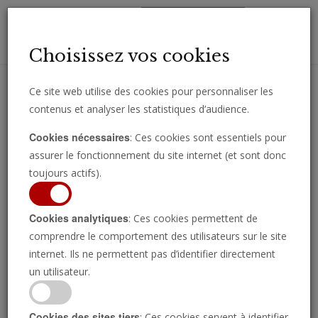
Toggl
Choisissez vos cookies
navig
Ce site web utilise des cookies pour personnaliser les
contenus et analyser les statistiques d’audience.
Recevez des analyses, des commentaires et des nouvelles
Cookies nécessaires
: Ces cookies sont essentiels pour
importantes directement par e-mail.
assurer le fonctionnement du site internet (et sont donc
SOUSCRIRE
toujours actifs).
Cookies analytiques
: Ces cookies permettent de
comprendre le comportement des utilisateurs sur le site
internet. Ils ne permettent pas d’identifier directement
un utilisateur.
Cookies des sites tiers
: Ces cookies servent à identifier