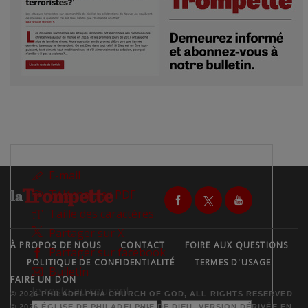
E-mail
Télécharger PDF
Taille des caractères
Partager sur X
À PROPOS DE NOUS
CONTACT
FOIRE AUX QUESTIONS
Partager sur facebook
POLITIQUE DE CONFIDENTIALITÉ
TERMES D'USAGE
Bulletin
FAIRE UN DON
Je reste au courant
© 2026 PHILADELPHIA CHURCH OF GOD, ALL RIGHTS RESERVED
© 2026 ÉGLISE DE PHILADELPHIE DE DIEU, VERSION DÉRIVÉE EN