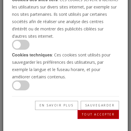
condamné Israël plus
les utilisateurs sur divers sites internet, par exemple sur
que tous les autres pays
nos sites partenaires. Ils sont utilisés par certaines
sociétés afin de réaliser une analyse des centres
réunis en 2022
d’intérêt ou de montrer des publicités ciblées sur
d’autres sites internet.
I24 NEWS
03/01/2023
Cookies techniques
: Ces cookies sont utilisés pour
sauvegarder les préférences des utilisateurs, par
«
exemple la langue et le fuseau horaire, et pour
En 2022, l'Assemblée générale des Nations
améliorer certains contenus.
unies a adopté plus de résolutions contre
Israël que contre toutes les autres nations
réunies, démontrant ainsi ce que les
observateurs avertis appellent "une
EN SAVOIR PLUS
SAUVEGARDER
focalisation déséquilibrée sur l'État juif" au sein
TOUT ACCEPTER
de l'organisme mondial. L'Assemblée générale
a approuvé 15 résolutions anti-Israël l'année