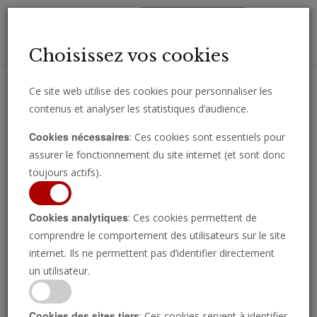
Toggl
Choisissez vos cookies
navig
Ce site web utilise des cookies pour personnaliser les
contenus et analyser les statistiques d’audience.
Recevez des analyses, des commentaires et des nouvelles
Cookies nécessaires
: Ces cookies sont essentiels pour
importantes directement par e-mail.
assurer le fonctionnement du site internet (et sont donc
SOUSCRIRE
toujours actifs).
Cookies analytiques
: Ces cookies permettent de
comprendre le comportement des utilisateurs sur le site
L'ONU "focalisée sur
internet. Ils ne permettent pas d’identifier directement
un utilisateur.
l'Etat hébreu" a
Cookies des sites tiers
: Ces cookies servent à identifier