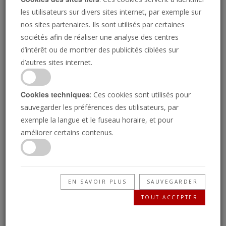
les utilisateurs sur divers sites internet, par exemple sur
nos sites partenaires. Ils sont utilisés par certaines
sociétés afin de réaliser une analyse des centres
d’intérêt ou de montrer des publicités ciblées sur
d’autres sites internet.
La Chine lève les
Cookies techniques
: Ces cookies sont utilisés pour
sauvegarder les préférences des utilisateurs, par
sanctions contre les
exemple la langue et le fuseau horaire, et pour
améliorer certains contenus.
législateurs de l'UE dans
le cadre de la guerre
EN SAVOIR PLUS
SAUVEGARDER
commerciale avec les
TOUT ACCEPTER
États-Unis