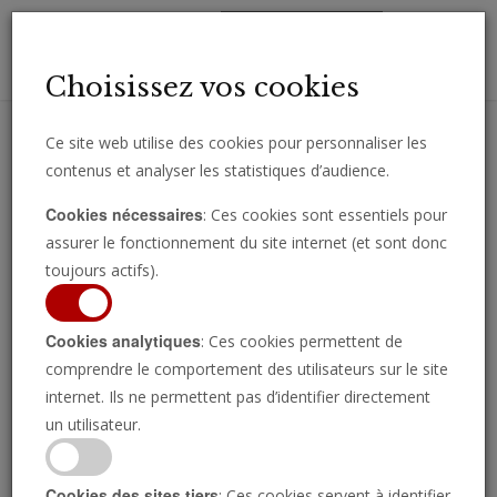
Toggl
Choisissez vos cookies
navig
Ce site web utilise des cookies pour personnaliser les
contenus et analyser les statistiques d’audience.
Recevez des analyses, des commentaires et des nouvelles
Cookies nécessaires
: Ces cookies sont essentiels pour
importantes directement par e-mail.
assurer le fonctionnement du site internet (et sont donc
SOUSCRIRE
toujours actifs).
Cookies analytiques
: Ces cookies permettent de
comprendre le comportement des utilisateurs sur le site
internet. Ils ne permettent pas d’identifier directement
un utilisateur.
Cookies des sites tiers
: Ces cookies servent à identifier