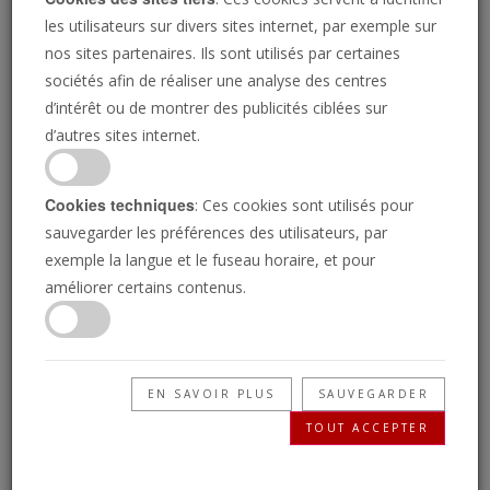
les utilisateurs sur divers sites internet, par exemple sur
nos sites partenaires. Ils sont utilisés par certaines
sociétés afin de réaliser une analyse des centres
d’intérêt ou de montrer des publicités ciblées sur
d’autres sites internet.
MEGA/GC IMAGES
Cookies techniques
: Ces cookies sont utilisés pour
La fin de la royauté
sauvegarder les préférences des utilisateurs, par
exemple la langue et le fuseau horaire, et pour
britannique ?
améliorer certains contenus.
Combien de temps faudra-t-il encore avant que
EN SAVOIR PLUS
SAUVEGARDER
la Grande-Bretagne n'abolisse sa monarchie,
TOUT ACCEPTER
qui fait l'objet de tant de scandales ?