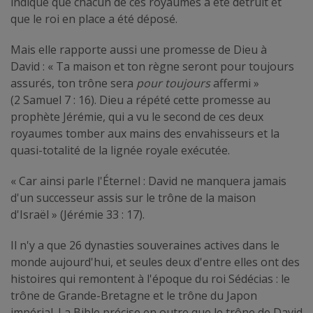
indique que chacun de ces royaumes a été détruit et
que le roi en place a été déposé.
Mais elle rapporte aussi une promesse de Dieu à
David : « Ta maison et ton règne seront pour toujours
assurés, ton trône sera
pour toujours
affermi »
(2 Samuel 7 : 16). Dieu a répété cette promesse au
prophète Jérémie, qui a vu le second de ces deux
royaumes tomber aux mains des envahisseurs et la
quasi-totalité de la lignée royale exécutée.
« Car ainsi parle l'Éternel : David ne manquera jamais
d'un successeur assis sur le trône de la maison
d'Israël » (Jérémie 33 : 17).
Il n'y a que 26 dynasties souveraines actives dans le
monde aujourd'hui, et seules deux d'entre elles ont des
histoires qui remontent à l'époque du roi Sédécias : le
trône de Grande-Bretagne et le trône du Japon
impérial. La Bible précise en outre que le trône de David