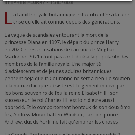
STEPHEN FLURRY
• 11/05/2026
L
a famille royale britannique est confrontée à la pire
crise qu'elle ait connue depuis des générations.
La vague de scandales entourant la mort de la
princesse Diana en 1997, le départ du prince Harry
en 2020 et les accusations de racisme de Meghan
Markel en 2021 n'ont pas contribué à la popularité des
membres de la famille royale. Une majorité
d'adolescents et de jeunes adultes britanniques
pensent déjà que la Couronne ne sert à rien. Le soutien
à la monarchie qui subsiste est largement motivé par
les bons souvenirs de feu la reine Élisabeth II ; son
successeur, le roi Charles III, est loin d'être aussi
apprécié. Et le comportement honteux de son deuxième
fils, Andrew Mountbatten-Windsor, l'ancien prince
Andrew, duc de York, ne fait qu'empirer les choses.
La Grande-Bretagne va-t-elle abolir sa monarchie ?