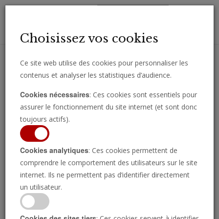
Toggl
Choisissez vos cookies
navig
Ce site web utilise des cookies pour personnaliser les
contenus et analyser les statistiques d’audience.
Recevez des analyses, des commentaires et des nouvelles
Cookies nécessaires
: Ces cookies sont essentiels pour
importantes directement par e-mail.
assurer le fonctionnement du site internet (et sont donc
SOUSCRIRE
toujours actifs).
Cookies analytiques
: Ces cookies permettent de
comprendre le comportement des utilisateurs sur le site
internet. Ils ne permettent pas d’identifier directement
un utilisateur.
Cookies des sites tiers
: Ces cookies servent à identifier