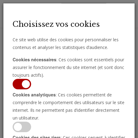
Toggl
Choisissez vos cookies
navig
Ce site web utilise des cookies pour personnaliser les
contenus et analyser les statistiques d’audience.
Recevez des analyses, des commentaires et des nouvelles
Cookies nécessaires
: Ces cookies sont essentiels pour
importantes directement par e-mail.
assurer le fonctionnement du site internet (et sont donc
SOUSCRIRE
toujours actifs).
Cookies analytiques
: Ces cookies permettent de
comprendre le comportement des utilisateurs sur le site
internet. Ils ne permettent pas d’identifier directement
La Russie et la Chine
un utilisateur.
aiguisent leurs épées
Cookies des sites tiers
: Ces cookies servent à identifier