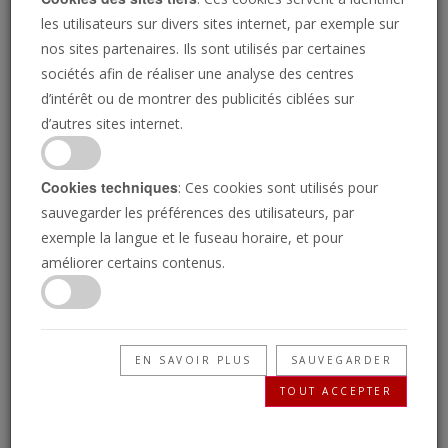
les utilisateurs sur divers sites internet, par exemple sur
nos sites partenaires. Ils sont utilisés par certaines
sociétés afin de réaliser une analyse des centres
d’intérêt ou de montrer des publicités ciblées sur
d’autres sites internet.
ISTOCK.COM/DAVEALAN
Cookies techniques
: Ces cookies sont utilisés pour
Le retrait de l'Amérique
sauvegarder les préférences des utilisateurs, par
exemple la langue et le fuseau horaire, et pour
du leadership mondial
améliorer certains contenus.
Une tendance qui redessine l'ordre mondial
EN SAVOIR PLUS
SAUVEGARDER
TOUT ACCEPTER
ANDREW MIILLER
• 27/10/2024
Q
ue se passe-t-il lorsqu'une superpuissance perd