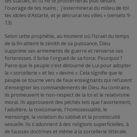
tes statues, et tu ne te prosterneras plus devant
l'ouvrage de tes mains ; j'exterminerai du milieu de toi
tes idoles d'Astarté, et je détruirai tes villes » (versets 9-
13).
Selon cette prophétie, au moment où l'Israël du temps
de la fin atteint le zénith de sa puissance, Dieu
supprime ses armements de guerre et renverse ses
forteresses. Il brise l'orgueil de sa force. Pourquoi ?
Parce que le peuple s'est détourné de Lui pour adopter
la « sorcellerie » et les « devins ». Cela signifie que le
peuple se tourne vers de faux enseignants qui refusent
d'enseigner les commandements de Dieu. Au contraire,
ils promeuvent le non-respect de la loi et le relativisme
moral. Ils approuvent des péchés tels que l'avortement,
l'adultère, la toxicomanie, l'homosexualité, le
mensonge, la violation du sabbat et la promiscuité
sexuelle. Ils s'adonnent à des religions superficielles, à
de fausses doctrines et même à la sorcellerie littérale.