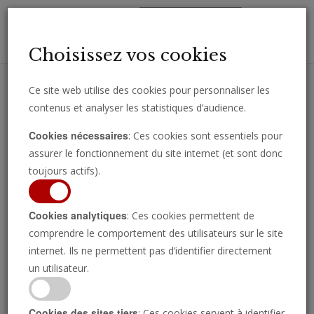
Toggl
Choisissez vos cookies
navig
Ce site web utilise des cookies pour personnaliser les
contenus et analyser les statistiques d’audience.
Recevez des analyses, des commentaires et des nouvelles
Cookies nécessaires
: Ces cookies sont essentiels pour
importantes directement par e-mail.
assurer le fonctionnement du site internet (et sont donc
SOUSCRIRE
toujours actifs).
Cookies analytiques
: Ces cookies permettent de
comprendre le comportement des utilisateurs sur le site
internet. Ils ne permettent pas d’identifier directement
un utilisateur.
Cookies des sites tiers
: Ces cookies servent à identifier