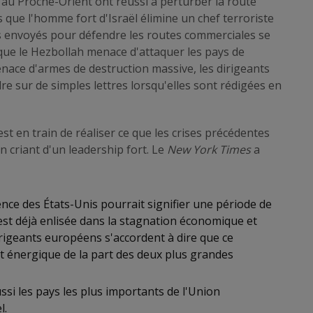
au Proche-Orient ont réussi à perturber la route
 que l'homme fort d'Israël élimine un chef terroriste
ns envoyés pour défendre les routes commerciales se
 que le Hezbollah menace d'attaquer les pays de
enace d'armes de destruction massive, les dirigeants
e sur de simples lettres lorsqu'elles sont rédigées en
st en train de réaliser ce que les crises précédentes
in criant d'un leadership fort. Le
New York Times
a
nce des États-Unis pourrait signifier une période de
 est déjà enlisée dans la stagnation économique et
dirigeants européens s'accordent à dire que ce
 énergique de la part des deux plus grandes
ussi les pays les plus importants de l'Union
l.