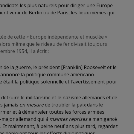
candidats les plus naturels pour diriger une Europe
ent venir de Berlin ou de Paris, les lieux mêmes qui
tée de cette « Europe indépendante et musclée »
alors même que le rideau de fer divisait toujours
bre 1954, il a écrit :
n de la guerre, le président [Franklin] Roosevelt et le
t annoncé la politique commune américano-
e était la politique solennelle et l'avertissement pour
de détruire le militarisme et le nazisme allemands et de
us jamais
en mesure
de troubler la paix dans le
mer et à démanteler toutes les forces armées
at-major allemand qui
à maintes reprises
a manigancé
. Et maintenant, à peine neuf ans plus tard, regardez
es déploient tous les efforts diplomatiques