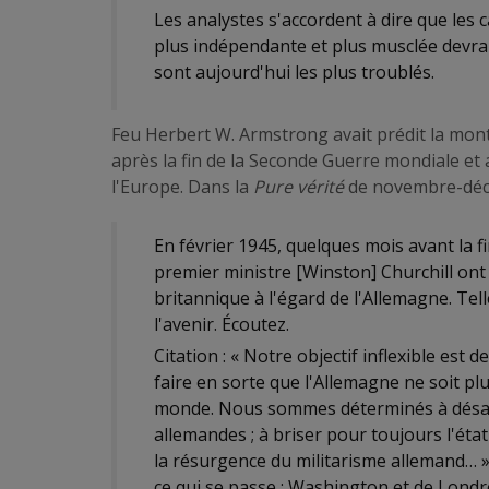
Les analystes s'accordent à dire que les 
plus indépendante et plus musclée devrai
sont aujourd'hui les plus troublés.
Feu Herbert W. Armstrong avait prédit la mon
après la fin de la Seconde Guerre mondiale et 
l'Europe. Dans la
Pure vérité
de novembre-décem
En février 1945, quelques mois avant la fi
premier ministre [Winston] Churchill on
britannique à l'égard de l'Allemagne. Tell
l'avenir. Écoutez.
Citation : « Notre objectif inflexible est 
faire en sorte que l'Allemagne ne soit pl
monde. Nous sommes déterminés à désar
allemandes ; à briser pour toujours l'ét
la résurgence du militarisme allemand… »
ce qui se passe : Washington et de Londr