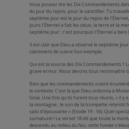
Vous pouvez lire les Dix Commandements dans E
du jour du repos, pour le sanctifier. Tu travail
septième jour est le jour du repos de l'Éternel
jours l'Éternel a fait les cieux, la terre et la me
septième jour : c'est pourquoi l'Éternel a béni l
Il est clair que Dieu a observé le septième j
clairement de suivre Son exemple.
Qui est la source des Dix Commandements ? La
grave erreur. Nous devons tous reconnaître l
Bien que les commandements soient énumérés
le contexte. C'est là que Dieu ordonna à Moïs
Sinaï. Une fois qu'ils furent tous réunis, « il 
la montagne ; le son de la trompette retentit f
saisi d'épouvante » (Exode 19 : 16). Quel spect
surnaturel ! Le verset 18 dit que toute la mont
descendu au milieu du feu ; cette fumée s'élev