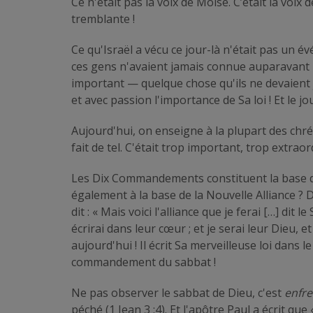
Ce n'était pas la voix de Moïse. C’était la vo
tremblante !
Ce qu'Israël a vécu ce jour-là n'était pas un 
ces gens n'avaient jamais connue auparavant p
important — quelque chose qu'ils ne devaient j
et avec passion l'importance de Sa loi ! Et le j
Aujourd'hui, on enseigne à la plupart des chr
fait de tel. C'était trop important, trop extr
Les Dix Commandements constituent la base de 
également à la base de la Nouvelle Alliance ? D
dit : « Mais voici l'alliance que je ferai […] dit l
écrirai dans leur cœur ; et je serai leur Dieu, e
aujourd'hui ! Il écrit Sa merveilleuse loi dans l
commandement du sabbat !
Ne pas observer le sabbat de Dieu, c'est
enfre
péché (1 Jean 3 :4). Et l'apôtre Paul a écrit que 