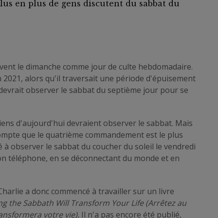
 plus en plus de gens discutent du sabbat du
rvent le dimanche comme jour de culte hebdomadaire.
En 2021, alors qu'il traversait une période d'épuisement
l devrait observer le sabbat du septième jour pour se
tiens d'aujourd'hui devraient observer le sabbat. Mais
u compte que le quatrième commandement est le plus
à observer le sabbat du coucher du soleil le vendredi
son téléphone, en se déconnectant du monde et en
Charlie a donc commencé à travailler sur un livre
g the Sabbath Will Transform Your Life (Arrêtez au
ansformera votre vie).
Il n'a pas encore été publié,