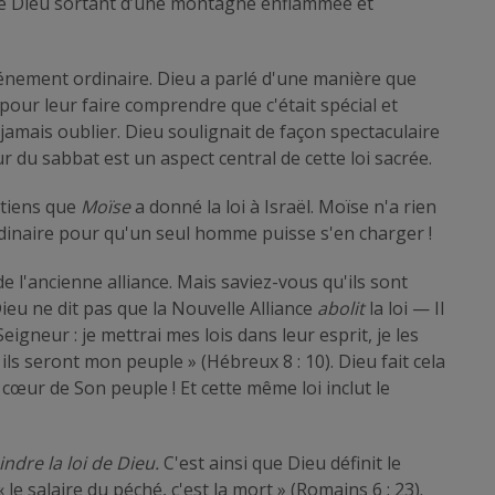
ix de Dieu sortant d’une montagne enflammée et
événement ordinaire. Dieu a parlé d'une manière que
our leur faire comprendre que c'était spécial et
amais oublier. Dieu soulignait de façon spectaculaire
our du sabbat est un aspect central de cette loi sacrée.
étiens que
Moïse
a donné la loi à Israël. Moïse n'a rien
aordinaire pour qu'un seul homme puisse s'en charger !
l'ancienne alliance. Mais saviez-vous qu'ils sont
ieu ne dit pas que la Nouvelle Alliance
abolit
la loi — Il
e Seigneur : je mettrai mes lois dans leur esprit, je les
t ils seront mon peuple » (Hébreux 8 : 10). Dieu fait cela
e cœur de Son peuple ! Et cette même loi inclut le
indre la loi de Dieu.
C'est ainsi que Dieu définit le
« le salaire du péché, c'est la mort » (Romains 6 : 23).