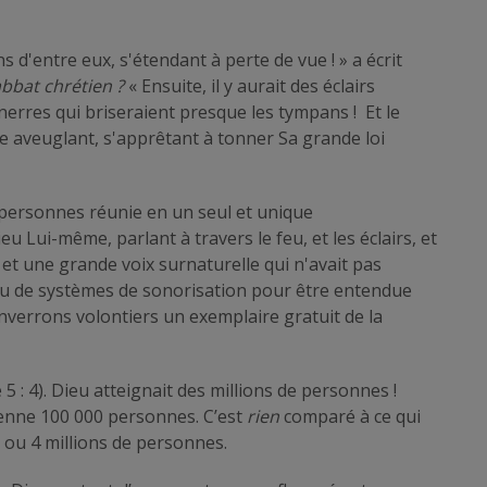
s d'entre eux, s'étendant à perte de vue ! » a écrit
abbat chrétien ?
« Ensuite, il y aurait des éclairs
nerres qui briseraient presque les tympans ! Et le
e aveuglant, s'apprêtant à tonner Sa grande loi
e personnes réunie en un seul et unique
u Lui-même, parlant à travers le feu, et les éclairs, et
t une grande voix surnaturelle qui n'avait pas
u de systèmes de sonorisation pour être entendue
nverrons volontiers un exemplaire gratuit de la
5 : 4). Dieu atteignait des millions de personnes !
enne 100 000 personnes. C’est
rien
comparé à ce qui
3 ou 4 millions de personnes.