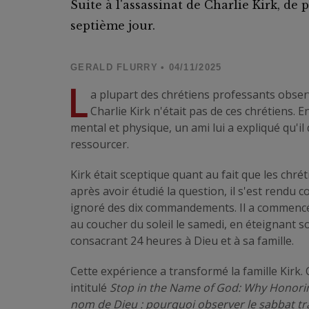
Suite à l'assassinat de Charlie Kirk, de
septième jour.
GERALD FLURRY
• 04/11/2025
L
a plupart des chrétiens professants obse
Charlie Kirk n'était pas de ces chrétiens. 
mental et physique, un ami lui a expliqué qu'i
ressourcer.
Kirk était sceptique quant au fait que les chré
après avoir étudié la question, il s'est rend
ignoré des dix commandements. Il a commencé 
au coucher du soleil le samedi, en éteignant 
consacrant 24 heures à Dieu et à sa famille.
Cette expérience a transformé la famille Kirk. 
intitulé
Stop in the Name of God: Why Honorin
nom de Dieu : pourquoi observer le sabbat tr