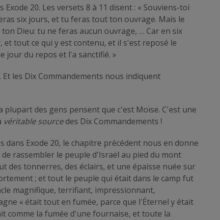
xode 20. Les versets 8 à 11 disent : « Souviens-toi
leras six jours, et tu feras tout ton ouvrage. Mais le
, ton Dieu: tu ne feras aucun ouvrage, … Car en six
r, et tout ce qui y est contenu, et il s'est reposé le
e jour du repos et l'a sanctifié. »
our. Et les Dix Commandements nous indiquent
 plupart des gens pensent que c'est Moïse. C'est une
a
véritable source
des Dix Commandements !
 dans Exode 20, le chapitre précédent nous en donne
e de rassembler le peuple d'Israël au pied du mont
y eut des tonnerres, des éclairs, et une épaisse nuée sur
ortement ; et tout le peuple qui était dans le camp fut
acle magnifique, terrifiant, impressionnant,
agne « était tout en fumée, parce que l'Éternel y était
ait comme la fumée d'une fournaise, et toute la