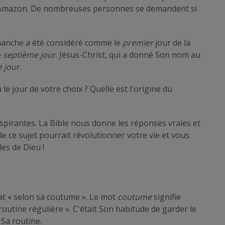
s d'Amazon. De nombreuses personnes se demandent si
dimanche a été considéré comme le
premier
jour de la
e
septième jour
. Jésus-Christ, qui a donné Son nom au
 jour
.
e jour de votre choix ? Quelle est l'origine du
spirantes. La Bible nous donne les réponses vraies et
e ce sujet pourrait révolutionner votre vie et vous
es de Dieu !
bat « selon sa coutume ». Le mot
coutume
signifie
routine régulière ». C'était Son habitude de garder le
 Sa routine.