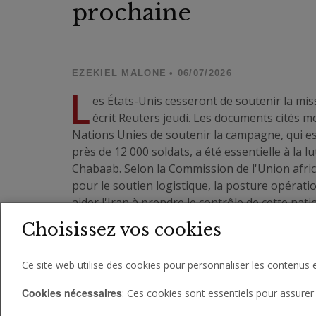
prochaine
EZEKIEL MALONE
• 06/07/2026
L
es États-Unis cesseront de soutenir la mis
écrit Reuters jeudi. Les documents cités m
Nations Unies de soutenir la campagne, qui es
près de 12 000 soldats, a été essentielle à la l
Chabaab. Selon la Commission de l'Union africai
pour le soutien logistique, la posture opératio
aider l'Iran à prendre le contrôle de cette na
Choisissez vos cookies
Ce site web utilise des cookies pour personnaliser les contenus e
Cookies nécessaires
: Ces cookies sont essentiels pour assurer 