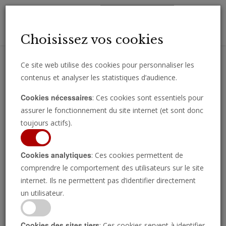
Toggl
Choisissez vos cookies
navig
Ce site web utilise des cookies pour personnaliser les
contenus et analyser les statistiques d’audience.
Recevez des analyses, des commentaires et des nouvelles
Cookies nécessaires
: Ces cookies sont essentiels pour
importantes directement par e-mail.
assurer le fonctionnement du site internet (et sont donc
SOUSCRIRE
toujours actifs).
Cookies analytiques
: Ces cookies permettent de
comprendre le comportement des utilisateurs sur le site
internet. Ils ne permettent pas d’identifier directement
un utilisateur.
Cookies des sites tiers
: Ces cookies servent à identifier