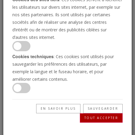
les utilisateurs sur divers sites internet, par exemple sur
nos sites partenaires. Ils sont utilisés par certaines
sociétés afin de réaliser une analyse des centres
d’intérêt ou de montrer des publicités ciblées sur
d’autres sites internet.
MELISSA BARREIRO/LA TROMPETTE
Cookies techniques
: Ces cookies sont utilisés pour
Pourquoi la Trompette
sauvegarder les préférences des utilisateurs, par
exemple la langue et le fuseau horaire, et pour
surveille l’effondrement
améliorer certains contenus.
économique de
l’Amérique
EN SAVOIR PLUS
SAUVEGARDER
TOUT ACCEPTER
Ce qui arrive à l’économie des États-Unis est