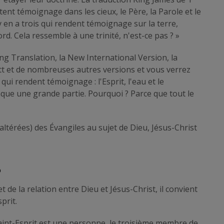
portent témoignage dans les cieux, le Père, la Parole et le
l y en a trois qui rendent témoignage sur la terre,
cord. Cela ressemble à une trinité, n'est-ce pas ? »
g Translation, la New International Version, la
tt et de nombreuses autres versions et vous verrez
 qui rendent témoignage : l'Esprit, l'eau et le
anque une grande partie. Pourquoi ? Parce que tout le
.
altérées) des Évangiles au sujet de Dieu, Jésus-Christ
?
t de la relation entre Dieu et Jésus-Christ, il convient
prit.
 Saint-Esprit est une personne, le troisième membre de