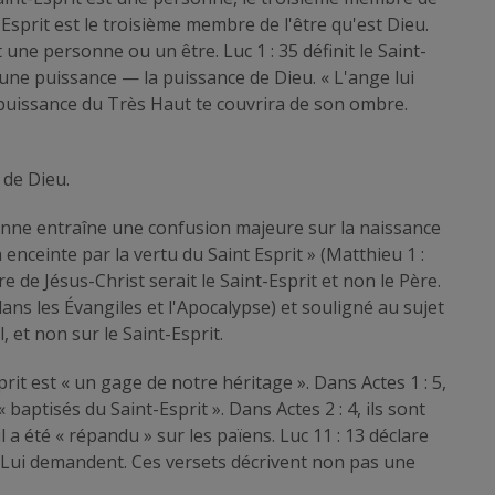
t-Esprit est le troisième membre de l'être qu'est Dieu.
st une personne ou un être. Luc 1 : 35 définit le Saint-
ne puissance — la puissance de Dieu. « L'ange lui
la puissance du Très Haut te couvrira de son ombre.
 de Dieu.
sonne entraîne une confusion majeure sur la naissance
 enceinte par la vertu du Saint Esprit » (Matthieu 1 :
re de Jésus-Christ serait le Saint-Esprit et non le Père.
dans les Évangiles et l'Apocalypse) et souligné au sujet
, et non sur le Saint-Esprit.
prit est « un gage de notre héritage ». Dans Actes 1 : 5,
« baptisés du Saint-Esprit ». Dans Actes 2 : 4, ils sont
'il a été « répandu » sur les païens. Luc 11 : 13 déclare
e Lui demandent. Ces versets décrivent non pas une