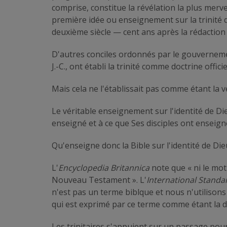
comprise, constitue la révélation la plus merve
première idée ou enseignement sur la trinité d
deuxième siècle — cent ans après la rédaction
D'autres conciles ordonnés par le gouvernemen
J.-C., ont établi la trinité comme doctrine officie
Mais cela ne l'établissait pas comme étant la vé
Le véritable enseignement sur l'identité de D
enseigné et à ce que Ses disciples ont enseign
Qu'enseigne donc la Bible sur l'identité de Die
L'
Encyclopedia Britannica
note que « ni le mo
Nouveau Testament ». L'
International Standa
n'est pas un terme biblque et nous n'utilison
qui est exprimé par ce terme comme étant la d
Les trinitaires s'appuient sur un passage pour