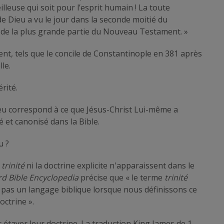
illeuse qui soit pour l’esprit humain ! La toute
e Dieu a vu le jour dans la seconde moitié du
 de la plus grande partie du Nouveau Testament. »
t, tels que le concile de Constantinople en 381 après
lle.
rité.
ieu correspond à ce que Jésus-Christ Lui-même a
é et canonisé dans la Bible.
u ?
t
trinité
ni la doctrine explicite n'apparaissent dans le
rd Bible Encyclopedia
précise que « le terme
trinité
s pas un langage biblique lorsque nous définissons ce
octrine ».
 étayer leur doctrine. La traduction King James de 1