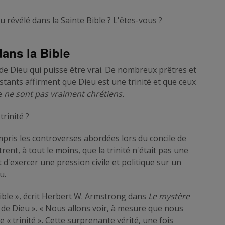
 révélé dans la Sainte Bible ? L'êtes-vous ?
dans la Bible
é de Dieu qui puisse être vrai. De nombreux prêtres et
tants affirment que Dieu est une trinité et que ceux
ne
ne sont pas vraiment chrétiens.
trinité ?
ompris les controverses abordées lors du concile de
trent, à tout le moins, que la trinité n'était pas une
t d'exercer une pression civile et politique sur un
u.
Bible », écrit Herbert W. Armstrong dans
Le mystère
re de Dieu ». « Nous allons voir, à mesure que nous
 « trinité ». Cette surprenante vérité, une fois