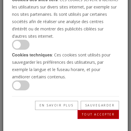
les utilisateurs sur divers sites internet, par exemple sur
nos sites partenaires. Ils sont utilisés par certaines
sociétés afin de réaliser une analyse des centres
d’intérêt ou de montrer des publicités ciblées sur
d’autres sites internet.
GETTY IMAGES
Cookies techniques
: Ces cookies sont utilisés pour
Se détourner de ses
sauvegarder les préférences des utilisateurs, par
exemple la langue et le fuseau horaire, et pour
mauvaises voies
améliorer certains contenus.
Le président Donald Trump a lu devant les
EN SAVOIR PLUS
SAUVEGARDER
médias un passage biblique de 2 Chroniques 7.
TOUT ACCEPTER
Découvrez la véritable portée prophétique de
ces versets.