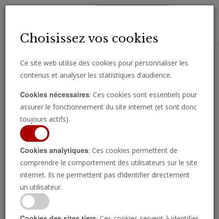
Toggl
Choisissez vos cookies
navig
Ce site web utilise des cookies pour personnaliser les
contenus et analyser les statistiques d’audience.
Recevez des analyses, des commentaires et des nouvelles
Cookies nécessaires
: Ces cookies sont essentiels pour
importantes directement par e-mail.
assurer le fonctionnement du site internet (et sont donc
SOUSCRIRE
toujours actifs).
Cookies analytiques
: Ces cookies permettent de
comprendre le comportement des utilisateurs sur le site
internet. Ils ne permettent pas d’identifier directement
un utilisateur.
Cookies des sites tiers
: Ces cookies servent à identifier