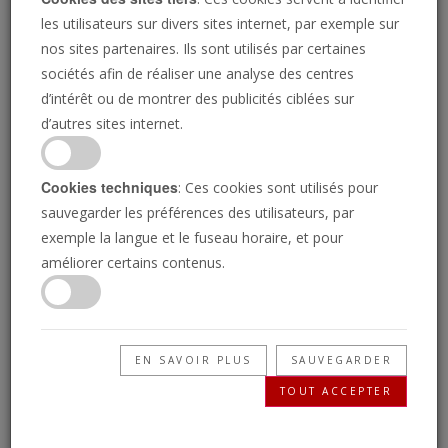
des combats pour le
les utilisateurs sur divers sites internet, par exemple sur
contrôle de Marib
nos sites partenaires. Ils sont utilisés par certaines
sociétés afin de réaliser une analyse des centres
d’intérêt ou de montrer des publicités ciblées sur
d’autres sites internet.
FRANCE 24
28/06/2021
«
Cookies techniques
: Ces cookies sont utilisés pour
Dans la province de Marib, les combats entre
sauvegarder les préférences des utilisateurs, par
les forces gouvernementales et les rebelles
exemple la langue et le fuseau horaire, et pour
Houthis ont fait au moins 111 morts ces trois
améliorer certains contenus.
derniers jours, ont indiqué, dimanche 27 juin,
des responsables militaires gouvernementaux.
Dernier bastion du pouvoir dans le nord du
EN SAVOIR PLUS
SAUVEGARDER
pays, Marib est le théâtre de violents
TOUT ACCEPTER
affrontements depuis février, date à laquelle
les rebelles, proches de l'Iran, ont lancé une