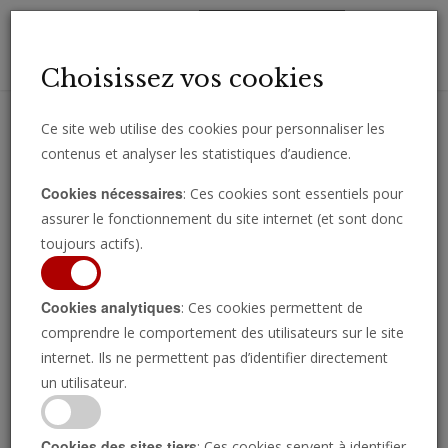
Toggl
Choisissez vos cookies
navig
Ce site web utilise des cookies pour personnaliser les
contenus et analyser les statistiques d’audience.
Recevez des analyses, des commentaires et des nouvelles
Cookies nécessaires
: Ces cookies sont essentiels pour
importantes directement par e-mail.
assurer le fonctionnement du site internet (et sont donc
SOUSCRIRE
toujours actifs).
Cookies analytiques
: Ces cookies permettent de
comprendre le comportement des utilisateurs sur le site
Yémen : plus de 110
internet. Ils ne permettent pas d’identifier directement
un utilisateur.
morts en trois jours dans
Cookies des sites tiers
: Ces cookies servent à identifier