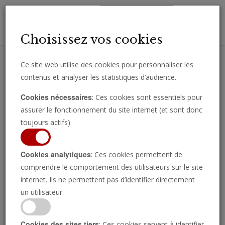
Toggl
Choisissez vos cookies
navig
Ce site web utilise des cookies pour personnaliser les
contenus et analyser les statistiques d’audience.
Recevez des analyses, des commentaires et des nouvelles
Cookies nécessaires
: Ces cookies sont essentiels pour
importantes directement par e-mail.
assurer le fonctionnement du site internet (et sont donc
SOUSCRIRE
toujours actifs).
Cookies analytiques
: Ces cookies permettent de
comprendre le comportement des utilisateurs sur le site
Gerald Flurry
internet. Ils ne permettent pas d’identifier directement
un utilisateur.
Gerald Flurry est le présentateur de l'émission télévisée
Cookies des sites tiers
: Ces cookies servent à identifier