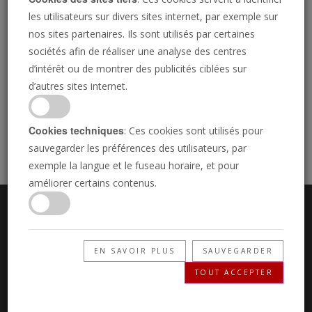
La clef de David
et le rédacteur en chef du magazine
les utilisateurs sur divers sites internet, par exemple sur
d'information la
Trompette philadelphienne
. Il est le
nos sites partenaires. Ils sont utilisés par certaines
fondateur et le pasteur général de l'Église de
sociétés afin de réaliser une analyse des centres
d’intérêt ou de montrer des publicités ciblées sur
Philadelphie de Dieu, le chancelier du Herbert W.
d’autres sites internet.
Armstrong College, et le président de la Fondation
culturelle internationale Armstrong.
Cookies techniques
: Ces cookies sont utilisés pour
sauvegarder les préférences des utilisateurs, par
exemple la langue et le fuseau horaire, et pour
améliorer certains contenus.
EN SAVOIR PLUS
SAUVEGARDER
À PROPOS DE NOUS
CONTACT
FOIRE AUX QUESTIONS
TOUT ACCEPTER
POLITIQUE DE CONFIDENTIALITÉ
TERMES D'USAGE
FAIRE UN DON