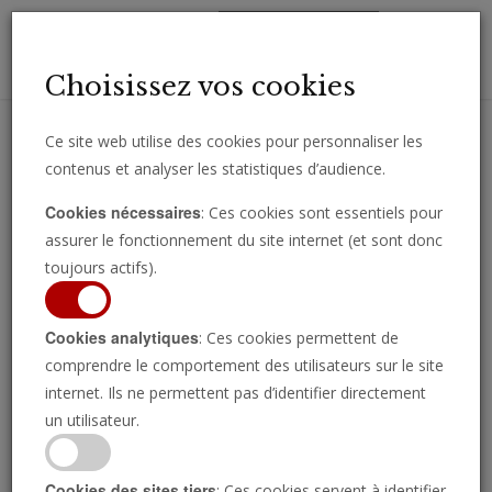
Toggl
Choisissez vos cookies
navig
Ce site web utilise des cookies pour personnaliser les
contenus et analyser les statistiques d’audience.
Recevez des analyses, des commentaires et des nouvelles
Cookies nécessaires
: Ces cookies sont essentiels pour
importantes directement par e-mail.
assurer le fonctionnement du site internet (et sont donc
SOUSCRIRE
toujours actifs).
Cookies analytiques
: Ces cookies permettent de
comprendre le comportement des utilisateurs sur le site
internet. Ils ne permettent pas d’identifier directement
La dernière heure
un utilisateur.
L'apôtre Jean vivait au milieu d'une
Cookies des sites tiers
: Ces cookies servent à identifier