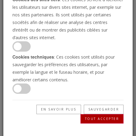
persécution intense. Maintes églises de Dieu
les utilisateurs sur divers sites internet, par exemple sur
furent sous l'emprise de traîtres.Quand il
nos sites partenaires. Ils sont utilisés par certaines
sociétés afin de réaliser une analyse des centres
écrivit ses épîtres, Jean pensait que c'était «la
d’intérêt ou de montrer des publicités ciblées sur
dernière heure» avant la Seconde venue du
d’autres sites internet.
Christ. En fait, il ne s'agissait que d'un modèle
de l'époque à laquelle nous vivons. Chaque
détail de ce que Jean a prophétisé est en
Cookies techniques
: Ces cookies sont utilisés pour
sauvegarder les préférences des utilisateurs, par
train de s'accomplir maintenant! Les épîtres
exemple la langue et le fuseau horaire, et pour
de la «dernière heure» de Jean sont
améliorer certains contenus.
principalement pour l'Église de Dieu de la fin
des temps!
EN SAVOIR PLUS
SAUVEGARDER
Télécharger PDF
TOUT ACCEPTER