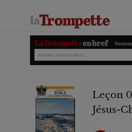
Recevez 
Leçon 03
Jésus-Ch