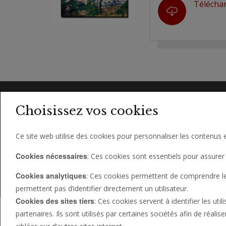
Télécha
Choisissez vos cookies
Ce site web utilise des cookies pour personnaliser les contenus e
Cookies nécessaires
: Ces cookies sont essentiels pour assurer 
À PROPOS DE NOUS
CONTACT
FOIRE AUX Q
Cookies analytiques
: Ces cookies permettent de comprendre le c
© 2026 PHILADELPHIA CHURCH OF GOD, ALL RIGHTS
© 2026 ÉGLISE DE PHILADELPHIE DE DIEU, VERSION 
permettent pas d’identifier directement un utilisateur.
Cookies des sites tiers
: Ces cookies servent à identifier les uti
partenaires. Ils sont utilisés par certaines sociétés afin de réali