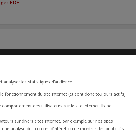
rger PDF
t analyser les statistiques d’audience.
le fonctionnement du site internet (et sont donc toujours actifs).
UESTIONS
POLITIQUE DE CONFIDENTIALITÉ
TERMES D'USAGE
omportement des utilisateurs sur le site internet. Ils ne
 RESERVED
DÉRIVÉE EN FRANÇAIS, TOUS DROITS RÉSERVÉS
lisateurs sur divers sites internet, par exemple sur nos sites
ser une analyse des centres d’intérêt ou de montrer des publicités