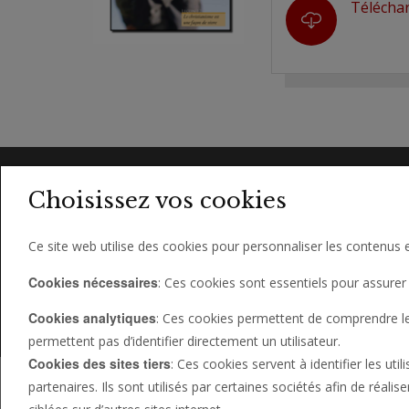
Télécha
Choisissez vos cookies
Ce site web utilise des cookies pour personnaliser les contenus e
Cookies nécessaires
: Ces cookies sont essentiels pour assurer 
À PROPOS DE NOUS
CONTACT
FOIRE AUX Q
Cookies analytiques
: Ces cookies permettent de comprendre le c
© 2026 PHILADELPHIA CHURCH OF GOD, ALL RIGHTS
© 2026 ÉGLISE DE PHILADELPHIE DE DIEU, VERSION 
permettent pas d’identifier directement un utilisateur.
Cookies des sites tiers
: Ces cookies servent à identifier les uti
partenaires. Ils sont utilisés par certaines sociétés afin de réali