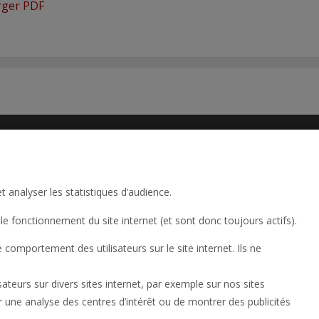
rger PDF
t analyser les statistiques d’audience.
le fonctionnement du site internet (et sont donc toujours actifs).
UESTIONS
POLITIQUE DE CONFIDENTIALITÉ
TERMES D'USAGE
omportement des utilisateurs sur le site internet. Ils ne
 RESERVED
DÉRIVÉE EN FRANÇAIS, TOUS DROITS RÉSERVÉS
lisateurs sur divers sites internet, par exemple sur nos sites
ser une analyse des centres d’intérêt ou de montrer des publicités