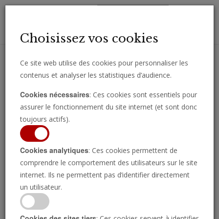
Toggl
Choisissez vos cookies
navig
Ce site web utilise des cookies pour personnaliser les
contenus et analyser les statistiques d’audience.
Recevez des analyses, des commentaires et des nouvelles
Cookies nécessaires
: Ces cookies sont essentiels pour
importantes directement par e-mail.
assurer le fonctionnement du site internet (et sont donc
SOUSCRIRE
toujours actifs).
Cookies analytiques
: Ces cookies permettent de
comprendre le comportement des utilisateurs sur le site
internet. Ils ne permettent pas d’identifier directement
Leçon 15 : Le livre
un utilisateur.
des livres—la Sainte
Cookies des sites tiers
: Ces cookies servent à identifier