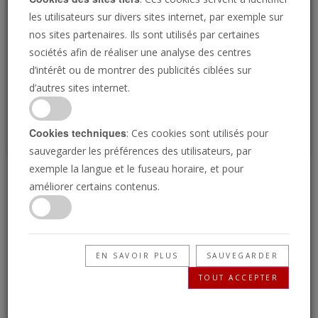
Loading
les utilisateurs sur divers sites internet, par exemple sur
nos sites partenaires. Ils sont utilisés par certaines
sociétés afin de réaliser une analyse des centres
P
d’intérêt ou de montrer des publicités ciblées sur
d’autres sites internet.
Cookies techniques
: Ces cookies sont utilisés pour
sauvegarder les préférences des utilisateurs, par
exemple la langue et le fuseau horaire, et pour
Choisir la vie
améliorer certains contenus.
19/05/2022 • 24 Minutes
Dans le livre du Deutéronome, Dieu supplie les
EN SAVOIR PLUS
SAUVEGARDER
gens de choisir la vie. Que signifie choisir la vie
TOUT ACCEPTER
et comment la choisir ?