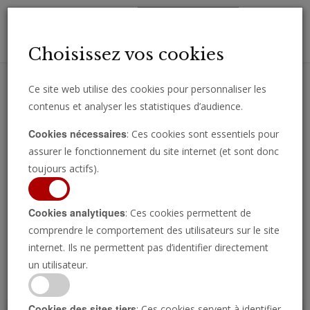
Toggl
Choisissez vos cookies
navig
Ce site web utilise des cookies pour personnaliser les
contenus et analyser les statistiques d’audience.
Recevez des analyses, des commentaires et des nouvelles
Cookies nécessaires
: Ces cookies sont essentiels pour
importantes directement par e-mail.
assurer le fonctionnement du site internet (et sont donc
SOUSCRIRE
toujours actifs).
Cookies analytiques
: Ces cookies permettent de
comprendre le comportement des utilisateurs sur le site
Regarder l’émission
internet. Ils ne permettent pas d’identifier directement
un utilisateur.
Cookies des sites tiers
: Ces cookies servent à identifier