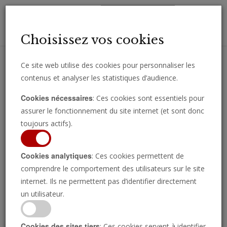
Toggl
Choisissez vos cookies
navig
Ce site web utilise des cookies pour personnaliser les
contenus et analyser les statistiques d’audience.
Recevez des analyses, des commentaires et des nouvelles
Cookies nécessaires
: Ces cookies sont essentiels pour
importantes directement par e-mail.
assurer le fonctionnement du site internet (et sont donc
SOUSCRIRE
toujours actifs).
Cookies analytiques
: Ces cookies permettent de
comprendre le comportement des utilisateurs sur le site
Regarder l’émission
internet. Ils ne permettent pas d’identifier directement
un utilisateur.
Cookies des sites tiers
: Ces cookies servent à identifier