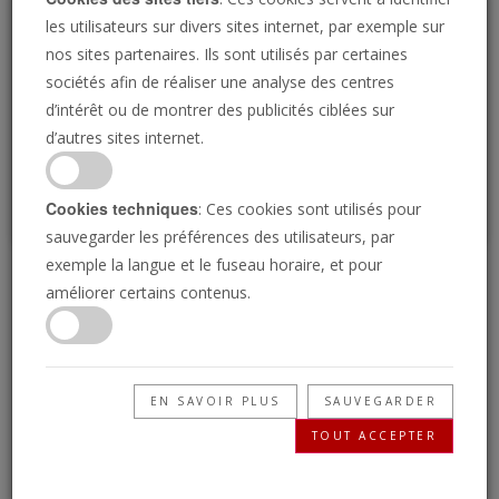
Loading
les utilisateurs sur divers sites internet, par exemple sur
nos sites partenaires. Ils sont utilisés par certaines
sociétés afin de réaliser une analyse des centres
P
d’intérêt ou de montrer des publicités ciblées sur
d’autres sites internet.
Cookies techniques
: Ces cookies sont utilisés pour
sauvegarder les préférences des utilisateurs, par
exemple la langue et le fuseau horaire, et pour
Choisir la vie
améliorer certains contenus.
19/05/2022 • 24 Minutes
Dans le livre du Deutéronome, Dieu supplie les
EN SAVOIR PLUS
SAUVEGARDER
gens de choisir la vie. Que signifie choisir la vie
TOUT ACCEPTER
et comment la choisir ?