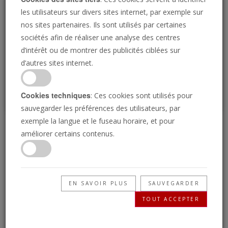
Loading
les utilisateurs sur divers sites internet, par exemple sur
nos sites partenaires. Ils sont utilisés par certaines
sociétés afin de réaliser une analyse des centres
P
d’intérêt ou de montrer des publicités ciblées sur
d’autres sites internet.
Cookies techniques
: Ces cookies sont utilisés pour
sauvegarder les préférences des utilisateurs, par
exemple la langue et le fuseau horaire, et pour
Comment bâtir votre foi
améliorer certains contenus.
16/07/2021 • 25 Minutes
La foi est l’un des sujets spirituels les plus
EN SAVOIR PLUS
SAUVEGARDER
importants mais aussi l’un des moins bien
TOUT ACCEPTER
compris. Apprenez comment la vraie foi vous
donnera accès aux richesses durables.