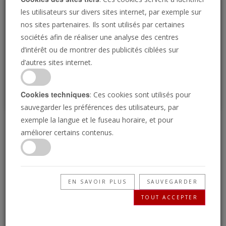
Loading
les utilisateurs sur divers sites internet, par exemple sur
nos sites partenaires. Ils sont utilisés par certaines
sociétés afin de réaliser une analyse des centres
P
d’intérêt ou de montrer des publicités ciblées sur
d’autres sites internet.
Cookies techniques
: Ces cookies sont utilisés pour
sauvegarder les préférences des utilisateurs, par
exemple la langue et le fuseau horaire, et pour
Des spécialistes de la
améliorer certains contenus.
Bible trompeurs
EN SAVOIR PLUS
SAUVEGARDER
27/06/2024 • 23 Minutes
TOUT ACCEPTER
La vérité de Dieu est simple. Dans ce temps de
la fin, la plus grande tromperie qui menace les