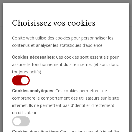
Toggl
Choisissez vos cookies
navig
Ce site web utilise des cookies pour personnaliser les
contenus et analyser les statistiques d’audience.
Recevez des analyses, des commentaires et des nouvelles
Cookies nécessaires
: Ces cookies sont essentiels pour
importantes directement par e-mail.
assurer le fonctionnement du site internet (et sont donc
SOUSCRIRE
toujours actifs).
Cookies analytiques
: Ces cookies permettent de
comprendre le comportement des utilisateurs sur le site
Regarder l’émission
internet. Ils ne permettent pas d’identifier directement
un utilisateur.
Cookies des sites tiers
: Ces cookies servent à identifier