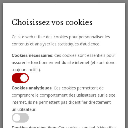
Toggl
Choisissez vos cookies
navig
Ce site web utilise des cookies pour personnaliser les
contenus et analyser les statistiques d’audience.
Recevez des analyses, des commentaires et des nouvelles
Cookies nécessaires
: Ces cookies sont essentiels pour
importantes directement par e-mail.
assurer le fonctionnement du site internet (et sont donc
SOUSCRIRE
toujours actifs).
Cookies analytiques
: Ces cookies permettent de
comprendre le comportement des utilisateurs sur le site
Regarder l’émission
internet. Ils ne permettent pas d’identifier directement
un utilisateur.
Cookies des sites tiers
: Ces cookies servent à identifier