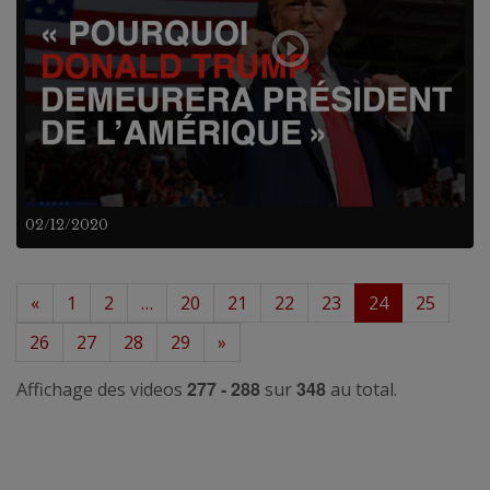
02/12/2020
«
1
2
…
20
21
22
23
24
25
26
27
28
29
»
277 - 288
348
Affichage des videos
sur
au total.