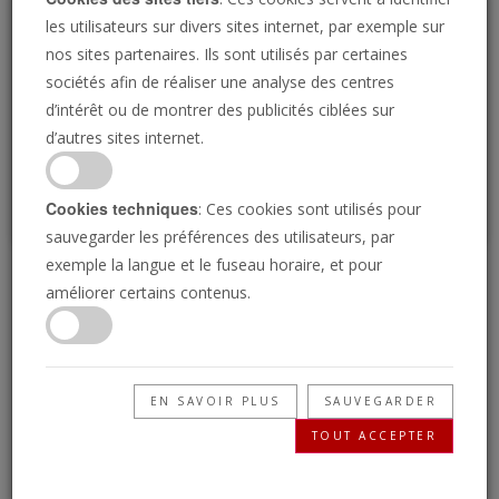
Loading
les utilisateurs sur divers sites internet, par exemple sur
nos sites partenaires. Ils sont utilisés par certaines
sociétés afin de réaliser une analyse des centres
P
d’intérêt ou de montrer des publicités ciblées sur
d’autres sites internet.
Cookies techniques
: Ces cookies sont utilisés pour
sauvegarder les préférences des utilisateurs, par
exemple la langue et le fuseau horaire, et pour
Des spécialistes de la
améliorer certains contenus.
Bible trompeurs
EN SAVOIR PLUS
SAUVEGARDER
27/06/2024 • 23 Minutes
TOUT ACCEPTER
La vérité de Dieu est simple. Dans ce temps de
la fin, la plus grande tromperie qui menace les