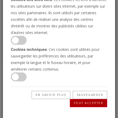
Loading
les utilisateurs sur divers sites internet, par exemple sur
nos sites partenaires. Ils sont utilisés par certaines
sociétés afin de réaliser une analyse des centres
P
d’intérêt ou de montrer des publicités ciblées sur
d’autres sites internet.
Cookies techniques
: Ces cookies sont utilisés pour
sauvegarder les préférences des utilisateurs, par
exemple la langue et le fuseau horaire, et pour
Des spécialistes de la
améliorer certains contenus.
Bible trompeurs
EN SAVOIR PLUS
SAUVEGARDER
27/06/2024 • 23 Minutes
TOUT ACCEPTER
La vérité de Dieu est simple. Dans ce temps de
la fin, la plus grande tromperie qui menace les