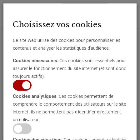
Toggl
Choisissez vos cookies
navig
Ce site web utilise des cookies pour personnaliser les
contenus et analyser les statistiques d’audience.
Recevez des analyses, des commentaires et des nouvelles
Cookies nécessaires
: Ces cookies sont essentiels pour
importantes directement par e-mail.
assurer le fonctionnement du site internet (et sont donc
SOUSCRIRE
toujours actifs).
Cookies analytiques
: Ces cookies permettent de
comprendre le comportement des utilisateurs sur le site
Regarder l’émission
internet. Ils ne permettent pas d’identifier directement
un utilisateur.
Cookies des sites tiers
: Ces cookies servent à identifier