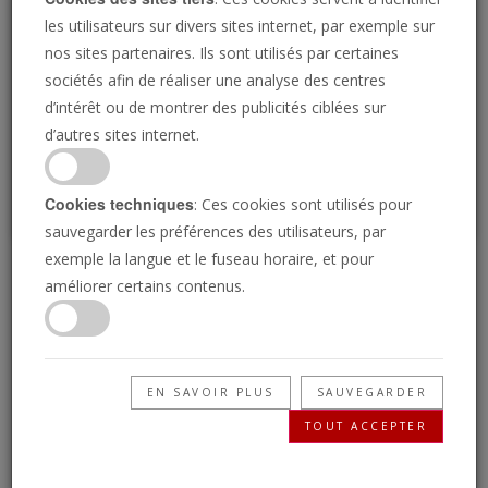
Loading
les utilisateurs sur divers sites internet, par exemple sur
nos sites partenaires. Ils sont utilisés par certaines
sociétés afin de réaliser une analyse des centres
P
d’intérêt ou de montrer des publicités ciblées sur
d’autres sites internet.
Cookies techniques
: Ces cookies sont utilisés pour
sauvegarder les préférences des utilisateurs, par
exemple la langue et le fuseau horaire, et pour
Des spécialistes de la
améliorer certains contenus.
Bible trompeurs
EN SAVOIR PLUS
SAUVEGARDER
27/06/2024 • 23 Minutes
TOUT ACCEPTER
La vérité de Dieu est simple. Dans ce temps de
la fin, la plus grande tromperie qui menace les