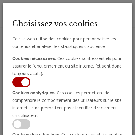
Toggl
Choisissez vos cookies
navig
Ce site web utilise des cookies pour personnaliser les
contenus et analyser les statistiques d’audience.
Recevez des analyses, des commentaires et des nouvelles
Cookies nécessaires
: Ces cookies sont essentiels pour
importantes directement par e-mail.
assurer le fonctionnement du site internet (et sont donc
SOUSCRIRE
toujours actifs).
Cookies analytiques
: Ces cookies permettent de
comprendre le comportement des utilisateurs sur le site
Regarder l’émission
internet. Ils ne permettent pas d’identifier directement
un utilisateur.
Cookies des sites tiers
: Ces cookies servent à identifier