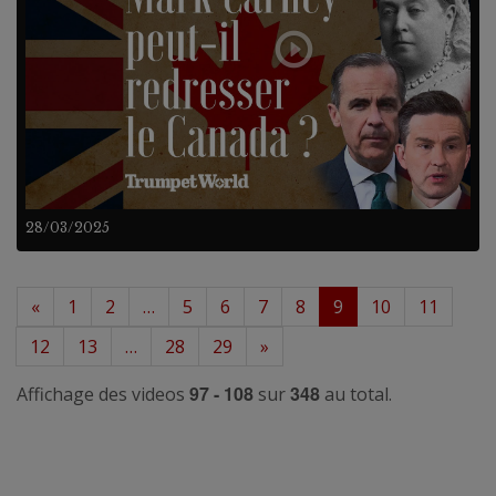
28/03/2025
«
1
2
…
5
6
7
8
9
10
11
12
13
…
28
29
»
97 - 108
348
Affichage des videos
sur
au total.