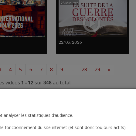
25 Minutes
6
22/05/2026
3
4
5
6
7
8
9
…
28
29
»
1 - 12
348
es videos
sur
au total.
t analyser les statistiques d’audience.
le fonctionnement du site internet (et sont donc toujours actifs).