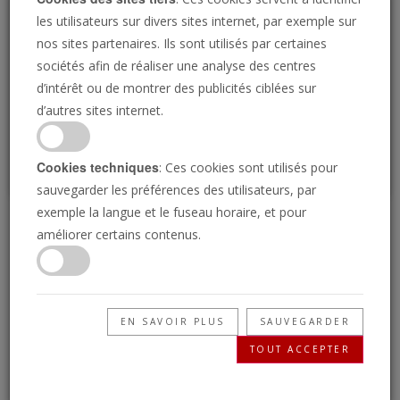
Loading
les utilisateurs sur divers sites internet, par exemple sur
nos sites partenaires. Ils sont utilisés par certaines
sociétés afin de réaliser une analyse des centres
P
d’intérêt ou de montrer des publicités ciblées sur
d’autres sites internet.
Cookies techniques
: Ces cookies sont utilisés pour
sauvegarder les préférences des utilisateurs, par
exemple la langue et le fuseau horaire, et pour
Élie et le Jour de
améliorer certains contenus.
l’Éternel
EN SAVOIR PLUS
SAUVEGARDER
12/06/2020 • 25 Minutes
TOUT ACCEPTER
Dieu promet d’envoyer un homme en ce temps
de la fin pour préparer le chemin de la Seconde