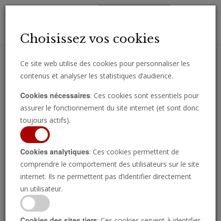
Toggl
Choisissez vos cookies
navig
Ce site web utilise des cookies pour personnaliser les
contenus et analyser les statistiques d’audience.
Recevez des analyses, des commentaires et des nouvelles
Cookies nécessaires
: Ces cookies sont essentiels pour
importantes directement par e-mail.
assurer le fonctionnement du site internet (et sont donc
SOUSCRIRE
toujours actifs).
Cookies analytiques
: Ces cookies permettent de
comprendre le comportement des utilisateurs sur le site
Regarder l’émission
internet. Ils ne permettent pas d’identifier directement
un utilisateur.
Cookies des sites tiers
: Ces cookies servent à identifier