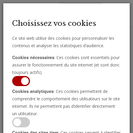
Toggl
Choisissez vos cookies
navig
Ce site web utilise des cookies pour personnaliser les
contenus et analyser les statistiques d’audience.
Recevez des analyses, des commentaires et des nouvelles
Cookies nécessaires
: Ces cookies sont essentiels pour
importantes directement par e-mail.
assurer le fonctionnement du site internet (et sont donc
SOUSCRIRE
toujours actifs).
Cookies analytiques
: Ces cookies permettent de
comprendre le comportement des utilisateurs sur le site
Regarder l’émission
internet. Ils ne permettent pas d’identifier directement
un utilisateur.
Cookies des sites tiers
: Ces cookies servent à identifier