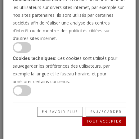
Loading
les utilisateurs sur divers sites internet, par exemple sur
nos sites partenaires. Ils sont utilisés par certaines
sociétés afin de réaliser une analyse des centres
P
d’intérêt ou de montrer des publicités ciblées sur
d’autres sites internet.
Cookies techniques
: Ces cookies sont utilisés pour
sauvegarder les préférences des utilisateurs, par
exemple la langue et le fuseau horaire, et pour
La montée de
améliorer certains contenus.
l’Allemagne | En 90
secondes
EN SAVOIR PLUS
SAUVEGARDER
TOUT ACCEPTER
15/06/2017 • 90 Secondes