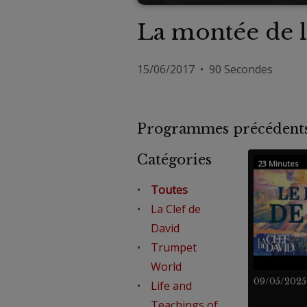
La montée de l
15/06/2017 • 90 Secondes
Programmes précéde
Catégories
23 Minutes
Toutes
La Clef de
David
Trumpet
World
09/05/2025
Life and
Teachings of