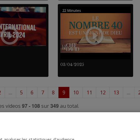
22 Minutes
03/04/2025
2
…
5
6
7
8
9
10
11
12
13
…
97 - 108
349
es videos
sur
au total.
t analyser les statistiques d’audience.