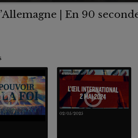
’Allemagne | En 90 second
nts
4 Minutes
02/05/2025