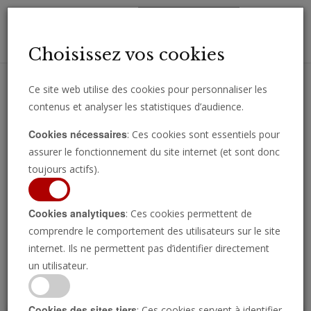
Toggl
Choisissez vos cookies
navig
Ce site web utilise des cookies pour personnaliser les
contenus et analyser les statistiques d’audience.
Recevez des analyses, des commentaires et des nouvelles
Cookies nécessaires
: Ces cookies sont essentiels pour
importantes directement par e-mail.
assurer le fonctionnement du site internet (et sont donc
SOUSCRIRE
toujours actifs).
Cookies analytiques
: Ces cookies permettent de
comprendre le comportement des utilisateurs sur le site
Regarder l’émission
internet. Ils ne permettent pas d’identifier directement
un utilisateur.
Cookies des sites tiers
: Ces cookies servent à identifier