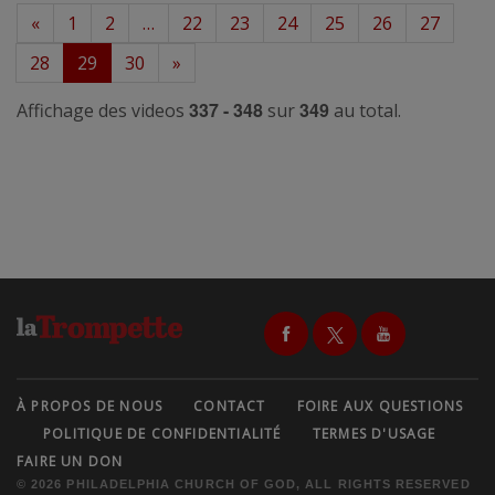
«
1
2
…
22
23
24
25
26
27
28
29
30
»
337 - 348
349
Affichage des videos
sur
au total.
À PROPOS DE NOUS
CONTACT
FOIRE AUX QUESTIONS
POLITIQUE DE CONFIDENTIALITÉ
TERMES D'USAGE
FAIRE UN DON
© 2026 PHILADELPHIA CHURCH OF GOD, ALL RIGHTS RESERVED