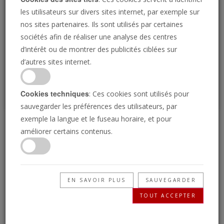
Loading
les utilisateurs sur divers sites internet, par exemple sur
nos sites partenaires. Ils sont utilisés par certaines
sociétés afin de réaliser une analyse des centres
P
d’intérêt ou de montrer des publicités ciblées sur
d’autres sites internet.
Cookies techniques
: Ces cookies sont utilisés pour
sauvegarder les préférences des utilisateurs, par
exemple la langue et le fuseau horaire, et pour
« Enracinés et fondés »
améliorer certains contenus.
en Christ
EN SAVOIR PLUS
SAUVEGARDER
11/07/2025 • 24 Minutes
TOUT ACCEPTER
Le livre biblique des Colossiens mentionne à
plusieurs reprises le mystère de Dieu.