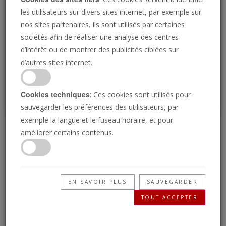
Loading
les utilisateurs sur divers sites internet, par exemple sur
nos sites partenaires. Ils sont utilisés par certaines
sociétés afin de réaliser une analyse des centres
P
d’intérêt ou de montrer des publicités ciblées sur
d’autres sites internet.
Cookies techniques
: Ces cookies sont utilisés pour
sauvegarder les préférences des utilisateurs, par
exemple la langue et le fuseau horaire, et pour
L’Allemagne à la
améliorer certains contenus.
recherche d’un nouveau
Charlemagne
EN SAVOIR PLUS
SAUVEGARDER
TOUT ACCEPTER
28/02/2025 • 22 Minutes
L'Allemagne s'est relevée des cendres de la