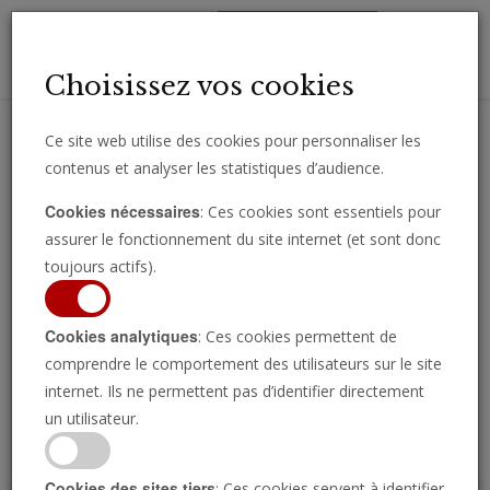
Toggl
Choisissez vos cookies
navig
Ce site web utilise des cookies pour personnaliser les
contenus et analyser les statistiques d’audience.
Recevez des analyses, des commentaires et des nouvelles
Cookies nécessaires
: Ces cookies sont essentiels pour
importantes directement par e-mail.
assurer le fonctionnement du site internet (et sont donc
SOUSCRIRE
toujours actifs).
Cookies analytiques
: Ces cookies permettent de
comprendre le comportement des utilisateurs sur le site
Regarder l’émission
internet. Ils ne permettent pas d’identifier directement
un utilisateur.
Cookies des sites tiers
: Ces cookies servent à identifier