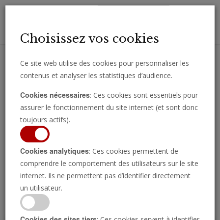
Toggl
Choisissez vos cookies
navig
Ce site web utilise des cookies pour personnaliser les
contenus et analyser les statistiques d’audience.
Recevez des analyses, des commentaires et des nouvelles
Cookies nécessaires
: Ces cookies sont essentiels pour
importantes directement par e-mail.
assurer le fonctionnement du site internet (et sont donc
SOUSCRIRE
toujours actifs).
Cookies analytiques
: Ces cookies permettent de
comprendre le comportement des utilisateurs sur le site
Regarder l’émission
internet. Ils ne permettent pas d’identifier directement
un utilisateur.
Cookies des sites tiers
: Ces cookies servent à identifier