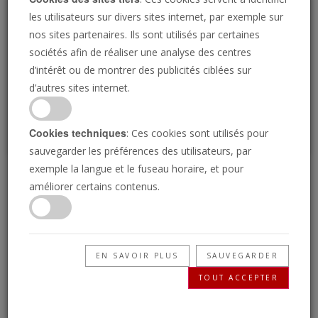
Loading
les utilisateurs sur divers sites internet, par exemple sur
nos sites partenaires. Ils sont utilisés par certaines
sociétés afin de réaliser une analyse des centres
P
d’intérêt ou de montrer des publicités ciblées sur
d’autres sites internet.
Cookies techniques
: Ces cookies sont utilisés pour
sauvegarder les préférences des utilisateurs, par
exemple la langue et le fuseau horaire, et pour
L’avènement du Christ
améliorer certains contenus.
est juste à la porte
EN SAVOIR PLUS
SAUVEGARDER
04/10/2024 • 24 Minutes
TOUT ACCEPTER
Jésus-Christ était le plus grand prophète de
tous les temps. Dans la Bible, Il révèle six signes