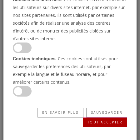
Loading
les utilisateurs sur divers sites internet, par exemple sur
nos sites partenaires. Ils sont utilisés par certaines
sociétés afin de réaliser une analyse des centres
P
d’intérêt ou de montrer des publicités ciblées sur
d’autres sites internet.
Cookies techniques
: Ces cookies sont utilisés pour
sauvegarder les préférences des utilisateurs, par
exemple la langue et le fuseau horaire, et pour
L'oeil International 11
améliorer certains contenus.
septembre 2024
EN SAVOIR PLUS
SAUVEGARDER
11/09/2024 • 3 Minutes
TOUT ACCEPTER
La Trompette : les nouvelles de demain,
aujourd’hui ! Comprenez votre monde