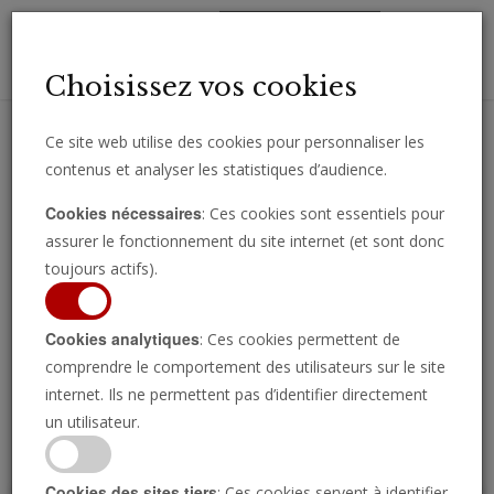
Toggl
Choisissez vos cookies
navig
Ce site web utilise des cookies pour personnaliser les
contenus et analyser les statistiques d’audience.
Recevez des analyses, des commentaires et des nouvelles
Cookies nécessaires
: Ces cookies sont essentiels pour
importantes directement par e-mail.
assurer le fonctionnement du site internet (et sont donc
SOUSCRIRE
toujours actifs).
Cookies analytiques
: Ces cookies permettent de
comprendre le comportement des utilisateurs sur le site
Regarder l’émission
internet. Ils ne permettent pas d’identifier directement
un utilisateur.
Cookies des sites tiers
: Ces cookies servent à identifier